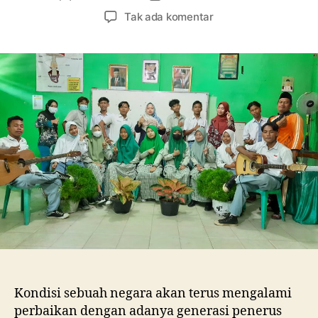
artikel
artikel
pada
Tak ada komentar
Tanpa
Pembelajaran
di
Kelas,
SMA
Ma’arif
1
Metro
Membebaskan
Siswa
Berkreasi
dalam
Merayakan
Hari
Guru
Nasional
Kondisi sebuah negara akan terus mengalami
perbaikan dengan adanya generasi penerus