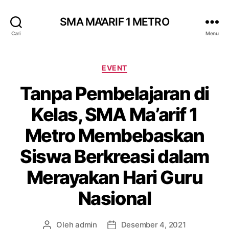
SMA MA'ARIF 1 METRO
Cari
Menu
Kategori
EVENT
Tanpa Pembelajaran di
Kelas, SMA Ma’arif 1
Metro Membebaskan
Siswa Berkreasi dalam
Merayakan Hari Guru
Nasional
Oleh
admin
Desember 4, 2021
Penulis
Tanggal