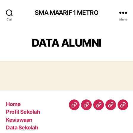
SMA MA'ARIF 1 METRO
Cari
Menu
DATA ALUMNI
Home
Home
Profil
Kesiswaan
Data
Med
Profil Sekolah
Sekolah
Sekolah
Kesiswaan
Data Sekolah