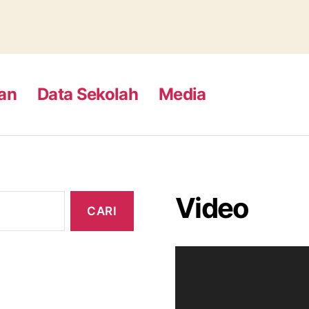
an
Data Sekolah
Media
Video
P
e
m
u