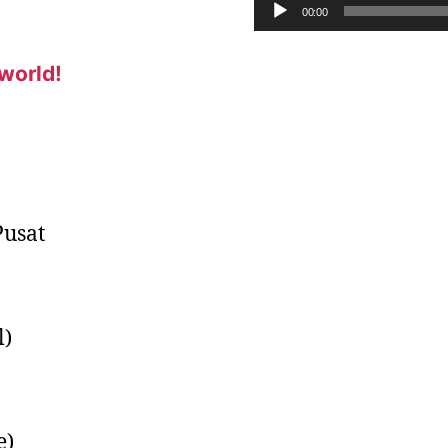
00:00
 world!
Pusat
l)
e)