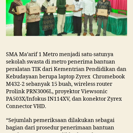
Sekolah
Swasta
Penerima
Bantuan
Peralatan
TIK
Kemendikbud
2021
Di
SMA Ma’arif 1 Metro menjadi satu-satunya
Kota
sekolah swasta di metro penerima bantuan
Metro
peralatan TIK dari Kementrian Pendidikan dan
Kebudayaan berupa laptop Zyrex Chromebook
M432-2 sebanyak 15 buah, wireless router
Prolink PRN3006L, proyektor Viewsonic
PA503X/Infokus IN114XV, dan konektor Zyrex
Connector VHD.
“Sejumlah pemeriksaan dilakukan sebagai
bagian dari prosedur penerimaan bantuan