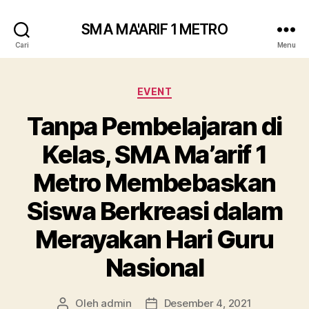
SMA MA'ARIF 1 METRO
Cari
Menu
Kategori
EVENT
Tanpa Pembelajaran di
Kelas, SMA Ma’arif 1
Metro Membebaskan
Siswa Berkreasi dalam
Merayakan Hari Guru
Nasional
Oleh
admin
Desember 4, 2021
Penulis
Tanggal