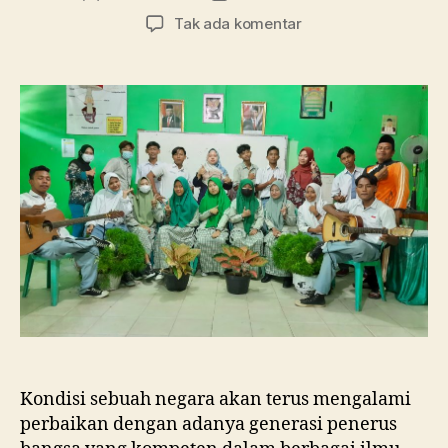
artikel
artikel
pada
Tak ada komentar
Tanpa
Pembelajaran
di
Kelas,
SMA
Ma’arif
1
Metro
Membebaskan
Siswa
Berkreasi
dalam
Merayakan
Hari
Guru
Nasional
Kondisi sebuah negara akan terus mengalami
perbaikan dengan adanya generasi penerus