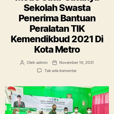
Sekolah Swasta
Penerima Bantuan
Peralatan TIK
Kemendikbud 2021 Di
Kota Metro
Oleh
admin
November 16, 2021
Penulis
Tanggal
artikel
artikel
pada
Tak ada komentar
Bangga!!
SMA
Ma’arif
1
Metro
Satu-
Satunya