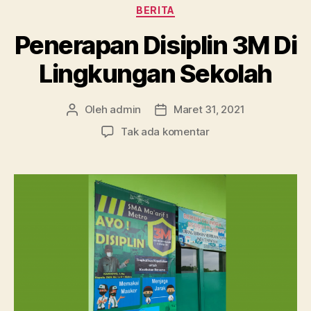
Kategori
BERITA
Penerapan Disiplin 3M Di
Lingkungan Sekolah
Oleh
admin
Maret 31, 2021
Penulis
Tanggal
artikel
artikel
pada
Tak ada komentar
Penerapan
Disiplin
3M
Di
Lingkungan
Sekolah