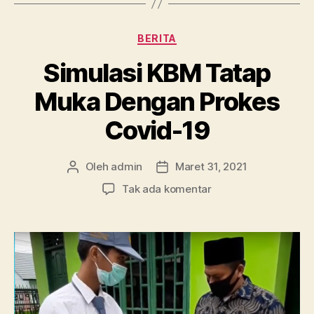
Kategori
BERITA
Simulasi KBM Tatap
Muka Dengan Prokes
Covid-19
Oleh
admin
Maret 31, 2021
Penulis
Tanggal
artikel
artikel
pada
Tak ada komentar
Simulasi
KBM
Tatap
Muka
Dengan
Prokes
Covid-
19