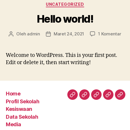
Kategori
UNCATEGORIZED
Hello world!
pad
Oleh
admin
Maret 24, 2021
1 Komentar
Penulis
Tanggal
Hell
artikel
artikel
worl
Welcome to WordPress. This is your first post.
Edit or delete it, then start writing!
Home
Home
Profil
Kesiswaan
Data
Med
Profil Sekolah
Sekolah
Sekolah
Kesiswaan
Data Sekolah
Media