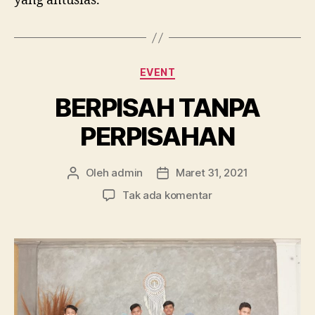
yang antusias.
Kategori
EVENT
BERPISAH TANPA
PERPISAHAN
Oleh
admin
Maret 31, 2021
Penulis
Tanggal
artikel
artikel
pada
Tak ada komentar
BERPISAH
TANPA
PERPISAHAN