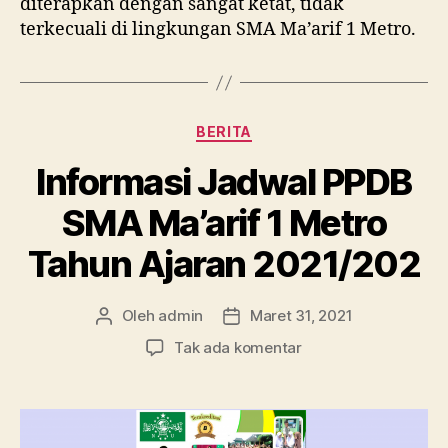
diterapkan dengan sangat ketat, tidak
terkecuali di lingkungan SMA Ma’arif 1 Metro.
Kategori
BERITA
Informasi Jadwal PPDB
SMA Ma’arif 1 Metro
Tahun Ajaran 2021/202
Oleh
admin
Maret 31, 2021
Penulis
Tanggal
artikel
artikel
pada
Tak ada komentar
Informasi
Jadwal
PPDB
SMA