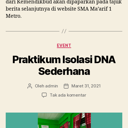
dari Kemendikbud akan dipaparkan pada tajuk
berita selanjutnya di website SMA Ma’arif 1
Metro.
Kategori
EVENT
Praktikum Isolasi DNA
Sederhana
Oleh
admin
Maret 31, 2021
Penulis
Tanggal
artikel
artikel
pada
Tak ada komentar
Praktikum
Isolasi
DNA
Sederhana