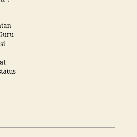
atan
 Guru
si
at
tatus