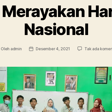
 Merayakan Har
Nasional
Oleh
admin
Desember 4, 2021
Tak ada komen
nulis
Tanggal
tikel
artikel