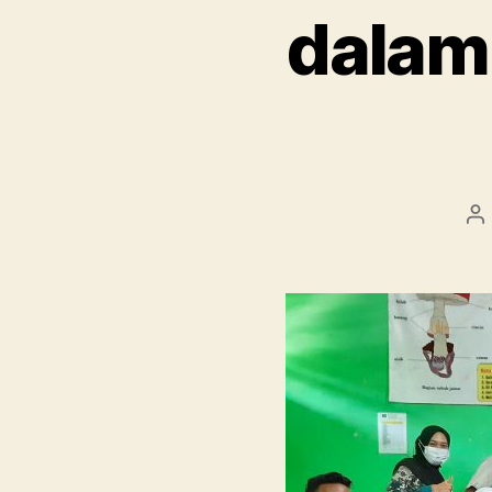
dalam
Pe
ar