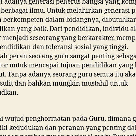
n adanya generasi penerus bangsa yang kom
berbagai ilmu. Untuk melahirkan generasi 
a berkompeten dalam bidangnya, dibutuhka
ikan yang baik. Dari pendidikan, individu a
r menjadi seseorang yang berkarakter, mem
endidikan dan toleransi sosial yang tinggi.
lah peran seorang guru sangat penting sebaga
or untuk mencapai tujuan pendidikan yang 
ut. Tanpa adanya seorang guru semua itu ak
sulit dan bahkan mungkin mustahil untuk
udkan.
ai wujud penghormatan pada Guru, dimana 
iki kedudukan dan peranan yang penting d