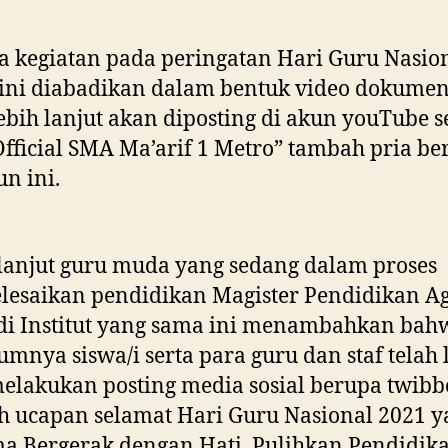
 kegiatan pada peringatan Hari Guru Nasio
ini diabadikan dalam bentuk video dokumen
ebih lanjut akan diposting di akun youTube 
Official SMA Ma’arif 1 Metro” tambah pria be
un ini.
lanjut guru muda yang sedang dalam proses
lesaikan pendidikan Magister Pendidikan 
di Institut yang sama ini menambahkan bah
umnya siswa/i serta para guru dan staf telah 
elakukan posting media sosial berupa twib
h ucapan selamat Hari Guru Nasional 2021 y
a Bergerak dengan Hati, Pulihkan Pendidika