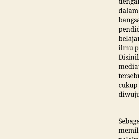
denga
dalam 
bangs
pendid
belaja
ilmu p
Disini
mediat
terseb
cukup 
diwuj
Sebag
memil