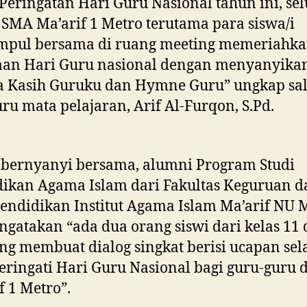
Peringatan Hari Guru Nasional tahun ini, se
SMA Ma’arif 1 Metro terutama para siswa/i
mpul bersama di ruang meeting memeriahk
aan Hari Guru nasional dengan menyanyikan
a Kasih Guruku dan Hymne Guru” ungkap sa
uru mata pelajaran, Arif Al-Furqon, S.Pd.
 bernyanyi bersama, alumni Program Studi
ikan Agama Islam dari Fakultas Keguruan d
endidikan Institut Agama Islam Ma’arif NU 
ngatakan “ada dua orang siswi dari kelas 11
ng membuat dialog singkat berisi ucapan se
ingati Hari Guru Nasional bagi guru-guru 
f 1 Metro”.