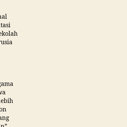
nal
tasi
sekolah
rusia
Agama
wa
lebih
bon
ang
n”.