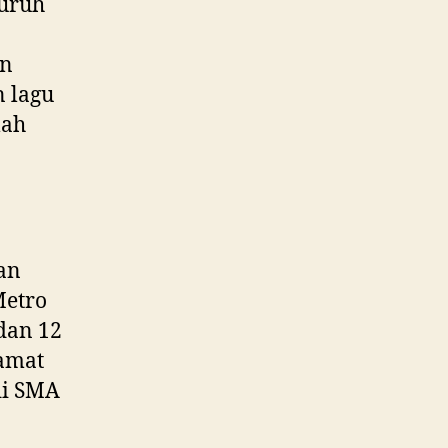
luruh
an
 lagu
lah
an
Metro
 dan 12
lamat
di SMA