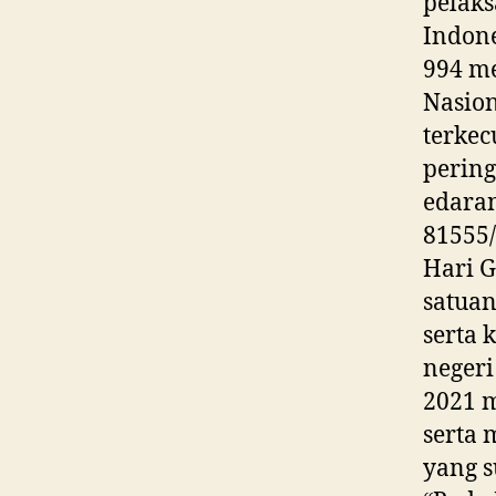
pelak
Indone
994 me
Nasion
terkec
pering
edara
81555
Hari G
satuan
serta 
negeri
2021 m
serta 
yang s