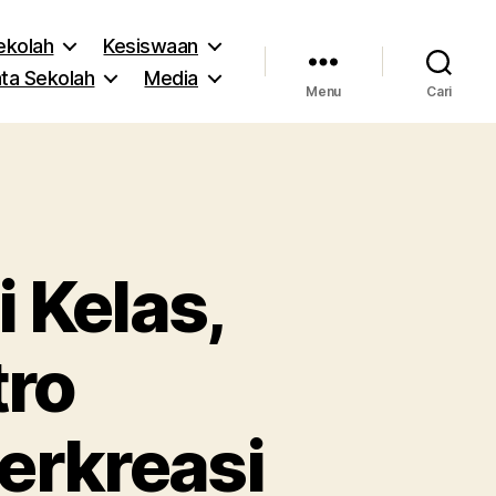
Sekolah
Kesiswaan
ta Sekolah
Media
Menu
Cari
 Kelas,
tro
rkreasi