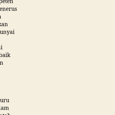
peten
penerus
n
kan
punyai
i
baik
an
guru
alam