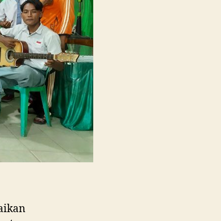
Berkreasi
dalam
Merayakan
Hari
Guru
Nasional
aikan