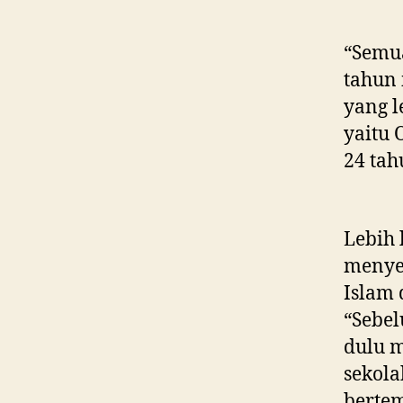
“Semua
tahun 
yang l
yaitu 
24 tah
Lebih 
menye
Islam 
“Sebel
dulu m
sekola
bertem