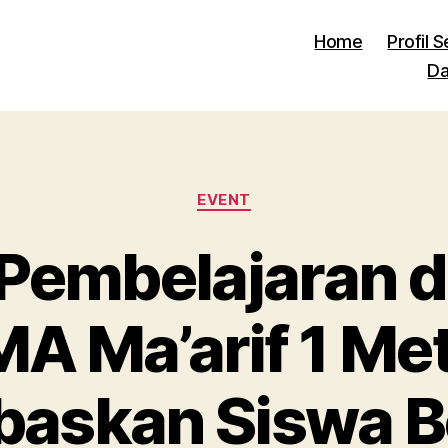
Home
Profil 
Da
Kategori
EVENT
Pembelajaran di
A Ma’arif 1 Me
askan Siswa Be