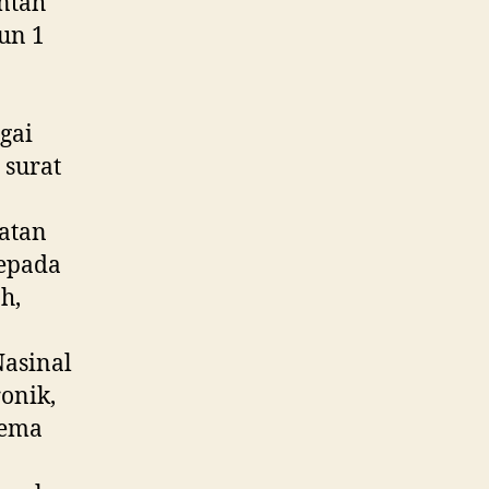
ntah
un 1
gai
 surat
atan
kepada
h,
Nasinal
ronik,
tema