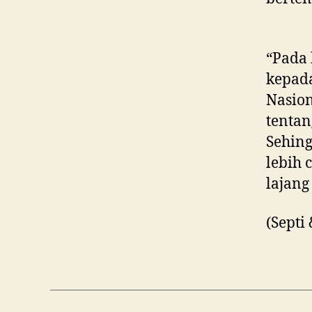
“Pada 
kepad
Nasion
tenta
Sehing
lebih 
lajang 
(Septi