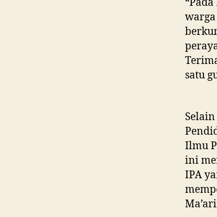
“Pada 
warga 
berku
peray
Terim
satu g
Selain
Pendid
Ilmu P
ini me
IPA ya
memper
Ma’ari