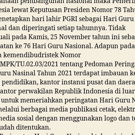
sanaan pembangunan nasional maka Pemeri
sia lewat Keputusan Presiden Nomor 78 Tah
netapkan hari lahir PGRI sebagai Hari Guru
al dan diperingati setiap tahunnya. Tidak
uali pada Kamis, 25 November tahun ini seba
atan ke 76 Hari Guru Nasional. Adapun pada
n kemendibudristek Nomor
/MPK/TU.02.03/2021 tentang Pedoman Pering
uru Nasinal Tahun 2021 terdapat imbauan 
 pendidikan, kantor instansi pusat dan daera
kantor perwakilan Republik Indonesia di luar
 untuk memeriahkan peringatan Hari Guru 
elalui berbagai media publikasi cetak, elekt
media sosial dengan menggunakan logo dan 
udah ditentukan.