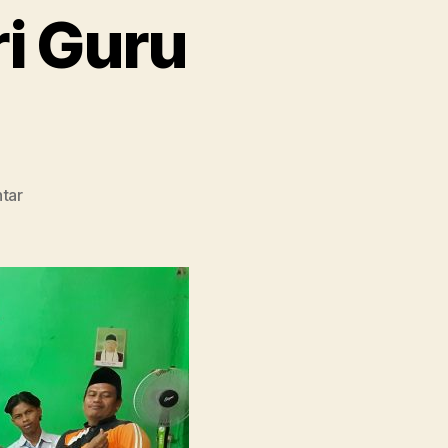
i Guru
pada
tar
Tanpa
Pembelajaran
di
Kelas,
SMA
Ma’arif
1
Metro
Membebaskan
Siswa