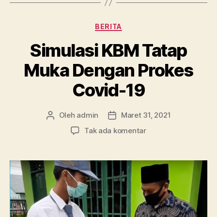
Kategori
BERITA
Simulasi KBM Tatap
Muka Dengan Prokes
Covid-19
Oleh
admin
Maret 31, 2021
Penulis
Tanggal
artikel
artikel
pada
Tak ada komentar
Simulasi
KBM
Tatap
Muka
Dengan
Prokes
Covid-
19