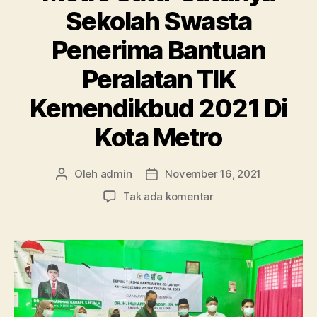
Sekolah Swasta
Penerima Bantuan
Peralatan TIK
Kemendikbud 2021 Di
Kota Metro
Oleh
admin
November 16, 2021
Penulis
Tanggal
artikel
artikel
pada
Tak ada komentar
Bangga!!
SMA
Ma’arif
1
Metro
Satu-
Satunya