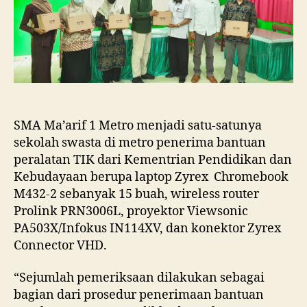
Sekolah
Swasta
Penerima
Bantuan
Peralatan
TIK
Kemendikbud
2021
Di
SMA Ma’arif 1 Metro menjadi satu-satunya
Kota
sekolah swasta di metro penerima bantuan
Metro
peralatan TIK dari Kementrian Pendidikan dan
Kebudayaan berupa laptop Zyrex Chromebook
M432-2 sebanyak 15 buah, wireless router
Prolink PRN3006L, proyektor Viewsonic
PA503X/Infokus IN114XV, dan konektor Zyrex
Connector VHD.
“Sejumlah pemeriksaan dilakukan sebagai
bagian dari prosedur penerimaan bantuan