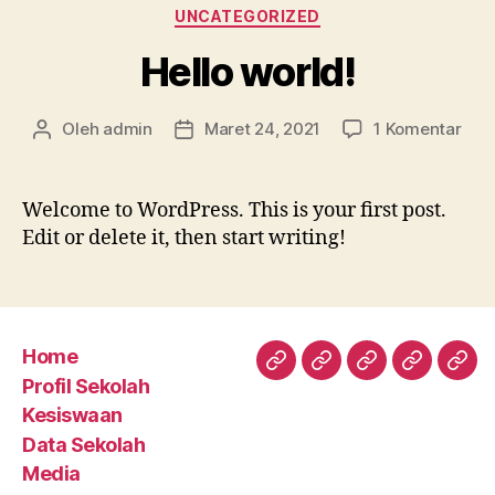
Kategori
UNCATEGORIZED
Hello world!
pad
Oleh
admin
Maret 24, 2021
1 Komentar
Penulis
Tanggal
Hell
artikel
artikel
worl
Welcome to WordPress. This is your first post.
Edit or delete it, then start writing!
Home
Home
Profil
Kesiswaan
Data
Med
Profil Sekolah
Sekolah
Sekolah
Kesiswaan
Data Sekolah
Media