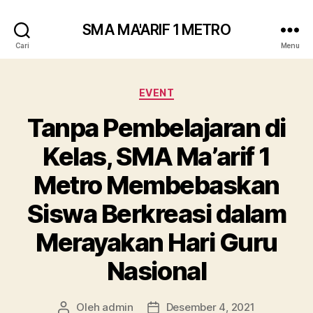
SMA MA'ARIF 1 METRO
Cari
Menu
Kategori
EVENT
Tanpa Pembelajaran di
Kelas, SMA Ma’arif 1
Metro Membebaskan
Siswa Berkreasi dalam
Merayakan Hari Guru
Nasional
Oleh
admin
Desember 4, 2021
Penulis
Tanggal