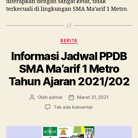
diterapkan dengan sangat ketat, tidak
terkecuali di lingkungan SMA Ma’arif 1 Metro.
Kategori
BERITA
Informasi Jadwal PPDB
SMA Ma’arif 1 Metro
Tahun Ajaran 2021/202
Oleh
admin
Maret 31, 2021
Penulis
Tanggal
artikel
artikel
pada
Tak ada komentar
Informasi
Jadwal
PPDB
SMA