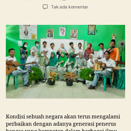
artikel
artikel
pada
Tak ada komentar
Tanpa
Pembelajaran
di
Kelas,
SMA
Ma’arif
1
Metro
Membebaskan
Siswa
Berkreasi
dalam
Merayakan
Hari
Guru
Nasional
Kondisi sebuah negara akan terus mengalami
perbaikan dengan adanya generasi penerus