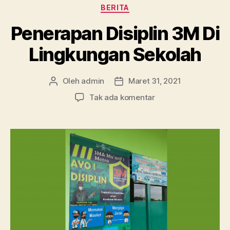
Kategori
BERITA
Penerapan Disiplin 3M Di
Lingkungan Sekolah
Oleh
admin
Maret 31, 2021
Penulis
Tanggal
artikel
artikel
pada
Tak ada komentar
Penerapan
Disiplin
3M
Di
Lingkungan
Sekolah