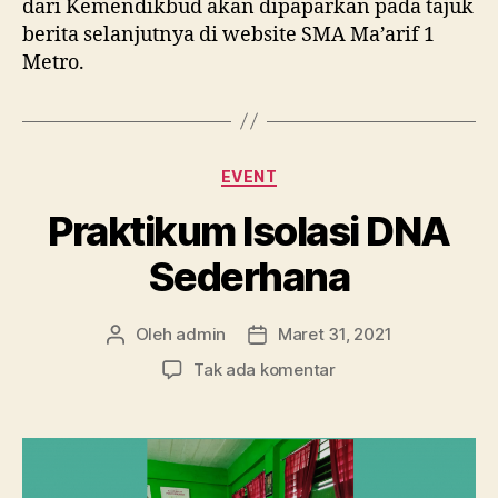
dari Kemendikbud akan dipaparkan pada tajuk
berita selanjutnya di website SMA Ma’arif 1
Metro.
Kategori
EVENT
Praktikum Isolasi DNA
Sederhana
Oleh
admin
Maret 31, 2021
Penulis
Tanggal
artikel
artikel
pada
Tak ada komentar
Praktikum
Isolasi
DNA
Sederhana