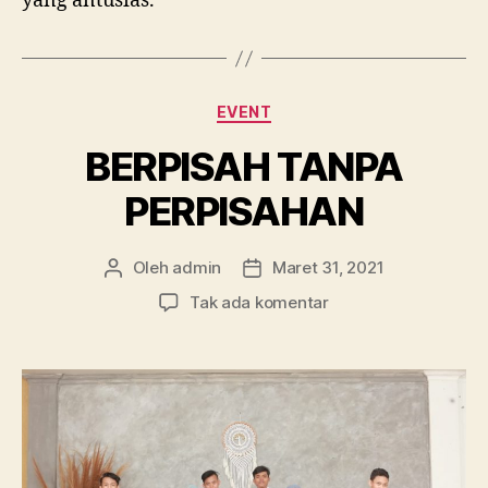
yang antusias.
Kategori
EVENT
BERPISAH TANPA
PERPISAHAN
Oleh
admin
Maret 31, 2021
Penulis
Tanggal
artikel
artikel
pada
Tak ada komentar
BERPISAH
TANPA
PERPISAHAN