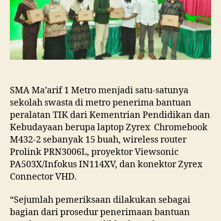
Sekolah
Swasta
Penerima
Bantuan
Peralatan
TIK
Kemendikbud
2021
Di
SMA Ma’arif 1 Metro menjadi satu-satunya
Kota
sekolah swasta di metro penerima bantuan
Metro
peralatan TIK dari Kementrian Pendidikan dan
Kebudayaan berupa laptop Zyrex Chromebook
M432-2 sebanyak 15 buah, wireless router
Prolink PRN3006L, proyektor Viewsonic
PA503X/Infokus IN114XV, dan konektor Zyrex
Connector VHD.
“Sejumlah pemeriksaan dilakukan sebagai
bagian dari prosedur penerimaan bantuan