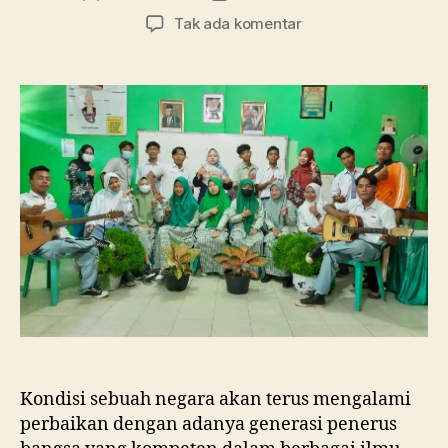
artikel
artikel
pada
Tak ada komentar
Tanpa
Pembelajaran
di
Kelas,
SMA
Ma’arif
1
Metro
Membebaskan
Siswa
Berkreasi
dalam
Merayakan
Hari
Guru
Nasional
Kondisi sebuah negara akan terus mengalami
perbaikan dengan adanya generasi penerus