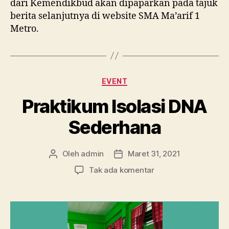
dari Kemendikbud akan dipaparkan pada tajuk
berita selanjutnya di website SMA Ma’arif 1
Metro.
Kategori
EVENT
Praktikum Isolasi DNA
Sederhana
Oleh
admin
Maret 31, 2021
Penulis
Tanggal
artikel
artikel
pada
Tak ada komentar
Praktikum
Isolasi
DNA
Sederhana