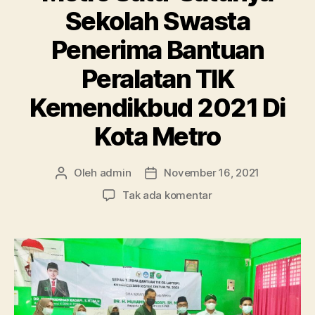
Sekolah Swasta
Penerima Bantuan
Peralatan TIK
Kemendikbud 2021 Di
Kota Metro
Oleh
admin
November 16, 2021
Penulis
Tanggal
artikel
artikel
pada
Tak ada komentar
Bangga!!
SMA
Ma’arif
1
Metro
Satu-
Satunya