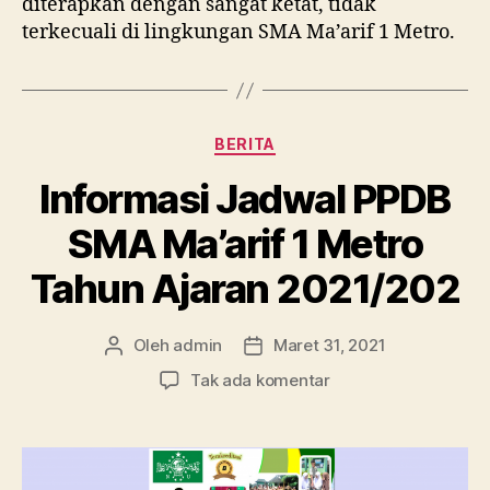
diterapkan dengan sangat ketat, tidak
terkecuali di lingkungan SMA Ma’arif 1 Metro.
Kategori
BERITA
Informasi Jadwal PPDB
SMA Ma’arif 1 Metro
Tahun Ajaran 2021/202
Oleh
admin
Maret 31, 2021
Penulis
Tanggal
artikel
artikel
pada
Tak ada komentar
Informasi
Jadwal
PPDB
SMA