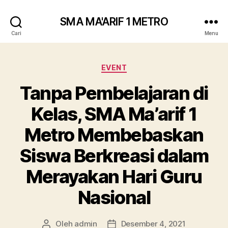
SMA MA'ARIF 1 METRO
Cari
Menu
Kategori
EVENT
Tanpa Pembelajaran di
Kelas, SMA Ma’arif 1
Metro Membebaskan
Siswa Berkreasi dalam
Merayakan Hari Guru
Nasional
Oleh
admin
Desember 4, 2021
Penulis
Tanggal