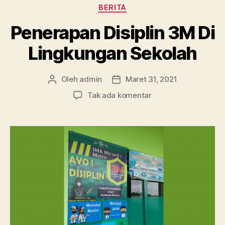
Kategori
BERITA
Penerapan Disiplin 3M Di
Lingkungan Sekolah
Oleh
admin
Maret 31, 2021
Penulis
Tanggal
artikel
artikel
pada
Tak ada komentar
Penerapan
Disiplin
3M
Di
Lingkungan
Sekolah