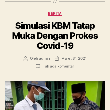
Kategori
BERITA
Simulasi KBM Tatap
Muka Dengan Prokes
Covid-19
Oleh
admin
Maret 31, 2021
Penulis
Tanggal
artikel
artikel
pada
Tak ada komentar
Simulasi
KBM
Tatap
Muka
Dengan
Prokes
Covid-
19