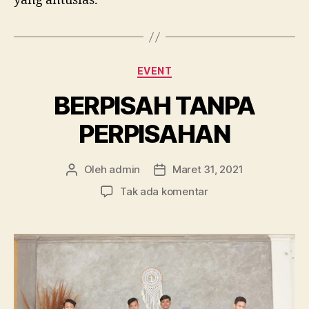
yang antusias.
Kategori
EVENT
BERPISAH TANPA
PERPISAHAN
Oleh
admin
Maret 31, 2021
Penulis
Tanggal
artikel
artikel
pada
Tak ada komentar
BERPISAH
TANPA
PERPISAHAN