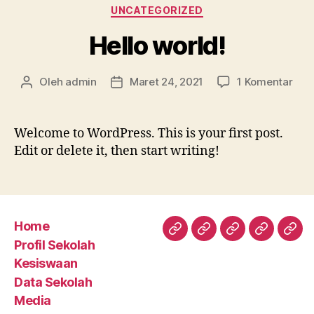
Kategori
UNCATEGORIZED
Hello world!
pad
Oleh
admin
Maret 24, 2021
1 Komentar
Penulis
Tanggal
Hell
artikel
artikel
worl
Welcome to WordPress. This is your first post.
Edit or delete it, then start writing!
Home
Home
Profil
Kesiswaan
Data
Med
Profil Sekolah
Sekolah
Sekolah
Kesiswaan
Data Sekolah
Media