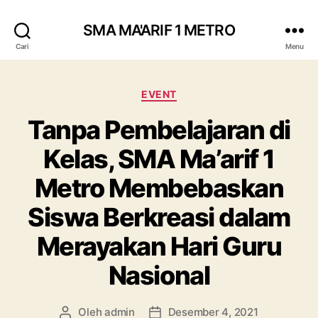
SMA MA'ARIF 1 METRO
Cari
Menu
Kategori
EVENT
Tanpa Pembelajaran di
Kelas, SMA Ma’arif 1
Metro Membebaskan
Siswa Berkreasi dalam
Merayakan Hari Guru
Nasional
Oleh
admin
Desember 4, 2021
Penulis
Tanggal