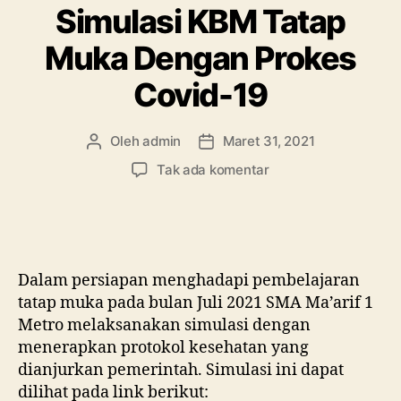
Simulasi KBM Tatap
Muka Dengan Prokes
Covid-19
Oleh
admin
Maret 31, 2021
Penulis
Tanggal
artikel
artikel
pada
Tak ada komentar
Simulasi
KBM
Tatap
Muka
Dengan
Dalam persiapan menghadapi pembelajaran
Prokes
tatap muka pada bulan Juli 2021 SMA Ma’arif 1
Covid-
Metro melaksanakan simulasi dengan
19
menerapkan protokol kesehatan yang
dianjurkan pemerintah. Simulasi ini dapat
dilihat pada link berikut: