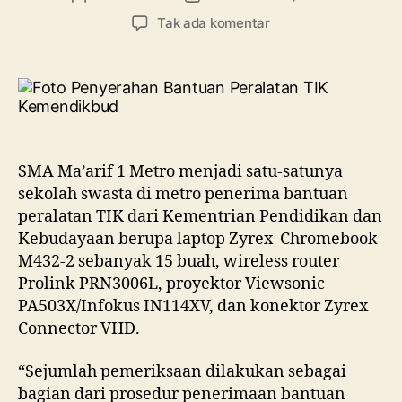
artikel
artikel
pada
Tak ada komentar
Bangga!!
SMA
Ma’arif
1
Metro
Satu-
Satunya
SMA Ma’arif 1 Metro menjadi satu-satunya
Sekolah
sekolah swasta di metro penerima bantuan
Swasta
peralatan TIK dari Kementrian Pendidikan dan
Penerima
Kebudayaan berupa laptop Zyrex Chromebook
Bantuan
Peralatan
M432-2 sebanyak 15 buah, wireless router
TIK
Prolink PRN3006L, proyektor Viewsonic
Kemendikbud
PA503X/Infokus IN114XV, dan konektor Zyrex
2021
Connector VHD.
Di
Kota
“Sejumlah pemeriksaan dilakukan sebagai
Metro
bagian dari prosedur penerimaan bantuan