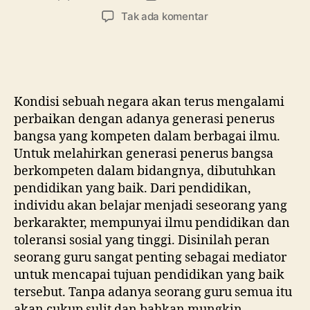
artikel
artikel
pada
Tak ada komentar
Tanpa
Pembelajaran
di
Kelas,
SMA
Kondisi sebuah negara akan terus mengalami
Ma’arif
perbaikan dengan adanya generasi penerus
1
bangsa yang kompeten dalam berbagai ilmu.
Metro
Untuk melahirkan generasi penerus bangsa
Membebaskan
Siswa
berkompeten dalam bidangnya, dibutuhkan
Berkreasi
pendidikan yang baik. Dari pendidikan,
dalam
individu akan belajar menjadi seseorang yang
Merayakan
berkarakter, mempunyai ilmu pendidikan dan
Hari
toleransi sosial yang tinggi. Disinilah peran
Guru
seorang guru sangat penting sebagai mediator
Nasional
untuk mencapai tujuan pendidikan yang baik
tersebut. Tanpa adanya seorang guru semua itu
akan cukup sulit dan bahkan mungkin