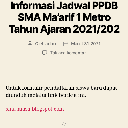
Informasi Jadwal PPDB
SMA Ma’arif 1 Metro
Tahun Ajaran 2021/202
Oleh
admin
Maret 31, 2021
Penulis
Tanggal
artikel
artikel
pada
Tak ada komentar
Informasi
Jadwal
PPDB
SMA
Ma’arif
Untuk formulir pendaftaran siswa baru dapat
1
diunduh melalui link berikut ini.
Metro
Tahun
sma-masa.blogspot.com
Ajaran
2021/202