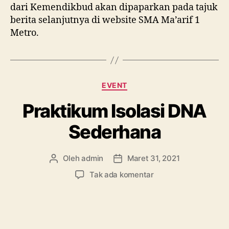
dari Kemendikbud akan dipaparkan pada tajuk
berita selanjutnya di website SMA Ma’arif 1
Metro.
Kategori
EVENT
Praktikum Isolasi DNA
Sederhana
Oleh
admin
Maret 31, 2021
Penulis
Tanggal
artikel
artikel
pada
Tak ada komentar
Praktikum
Isolasi
DNA
Sederhana