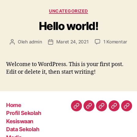
Kategori
UNCATEGORIZED
Hello world!
pad
Oleh
admin
Maret 24, 2021
1 Komentar
Penulis
Tanggal
Hell
artikel
artikel
worl
Welcome to WordPress. This is your first post.
Edit or delete it, then start writing!
Home
Home
Profil
Kesiswaan
Data
Med
Profil Sekolah
Sekolah
Sekolah
Kesiswaan
Data Sekolah