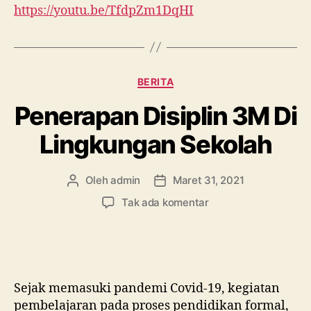
https://youtu.be/TfdpZm1DqHI
Kategori
BERITA
Penerapan Disiplin 3M Di
Lingkungan Sekolah
Oleh
admin
Maret 31, 2021
Penulis
Tanggal
artikel
artikel
pada
Tak ada komentar
Penerapan
Disiplin
3M
Di
Lingkungan
Sejak memasuki pandemi Covid-19, kegiatan
Sekolah
pembelajaran pada proses pendidikan formal,