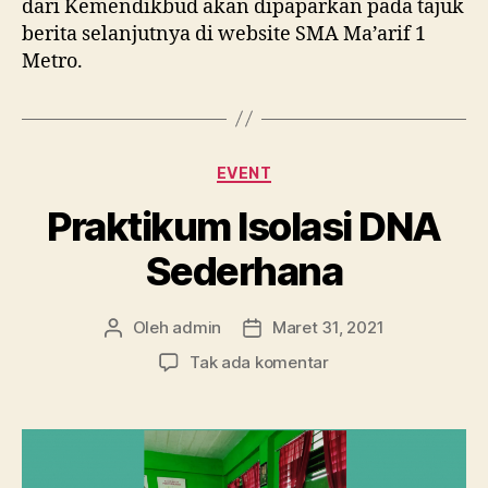
dari Kemendikbud akan dipaparkan pada tajuk
berita selanjutnya di website SMA Ma’arif 1
Metro.
Kategori
EVENT
Praktikum Isolasi DNA
Sederhana
Oleh
admin
Maret 31, 2021
Penulis
Tanggal
artikel
artikel
pada
Tak ada komentar
Praktikum
Isolasi
DNA
Sederhana