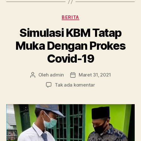
Kategori
BERITA
Simulasi KBM Tatap
Muka Dengan Prokes
Covid-19
Oleh
admin
Maret 31, 2021
Penulis
Tanggal
artikel
artikel
pada
Tak ada komentar
Simulasi
KBM
Tatap
Muka
Dengan
Prokes
Covid-
19