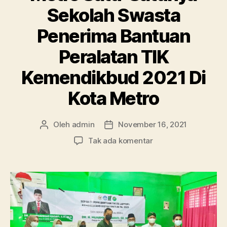
Sekolah Swasta
Penerima Bantuan
Peralatan TIK
Kemendikbud 2021 Di
Kota Metro
Oleh
admin
November 16, 2021
Penulis
Tanggal
artikel
artikel
pada
Tak ada komentar
Bangga!!
SMA
Ma’arif
1
Metro
Satu-
Satunya