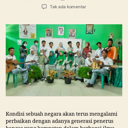
artikel
artikel
pada
Tak ada komentar
Tanpa
Pembelajaran
di
Kelas,
SMA
Ma’arif
1
Metro
Membebaskan
Siswa
Berkreasi
dalam
Merayakan
Hari
Guru
Nasional
Kondisi sebuah negara akan terus mengalami
perbaikan dengan adanya generasi penerus