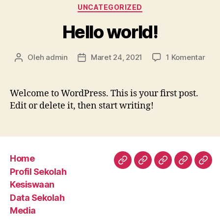
Kategori
UNCATEGORIZED
Hello world!
pad
Oleh
admin
Maret 24, 2021
1 Komentar
Penulis
Tanggal
Hell
artikel
artikel
worl
Welcome to WordPress. This is your first post.
Edit or delete it, then start writing!
Home
Home
Profil
Kesiswaan
Data
Med
Profil Sekolah
Sekolah
Sekolah
Kesiswaan
Data Sekolah
Media