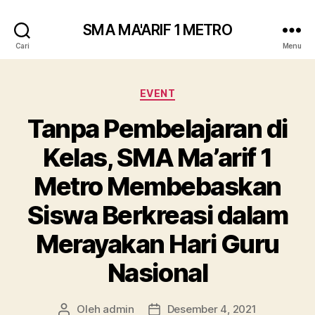
SMA MA'ARIF 1 METRO
Cari
Menu
Kategori
EVENT
Tanpa Pembelajaran di
Kelas, SMA Ma’arif 1
Metro Membebaskan
Siswa Berkreasi dalam
Merayakan Hari Guru
Nasional
Oleh
admin
Desember 4, 2021
Penulis
Tanggal