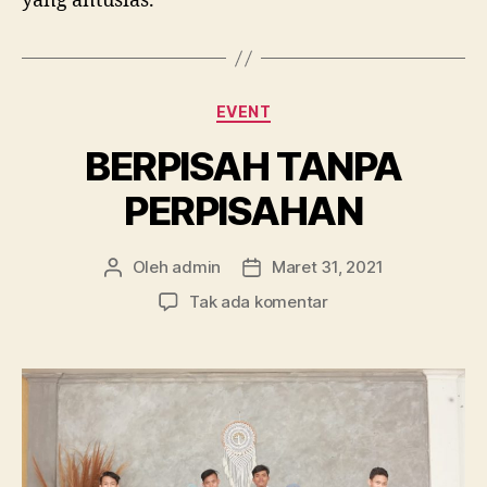
yang antusias.
Kategori
EVENT
BERPISAH TANPA
PERPISAHAN
Oleh
admin
Maret 31, 2021
Penulis
Tanggal
artikel
artikel
pada
Tak ada komentar
BERPISAH
TANPA
PERPISAHAN