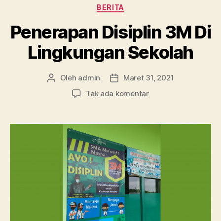
Kategori
BERITA
Penerapan Disiplin 3M Di
Lingkungan Sekolah
Oleh
admin
Maret 31, 2021
Penulis
Tanggal
artikel
artikel
pada
Tak ada komentar
Penerapan
Disiplin
3M
Di
Lingkungan
Sekolah