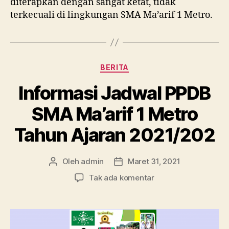
diterapkan dengan sangat ketat, tidak
terkecuali di lingkungan SMA Ma’arif 1 Metro.
Kategori
BERITA
Informasi Jadwal PPDB
SMA Ma’arif 1 Metro
Tahun Ajaran 2021/202
Oleh
admin
Maret 31, 2021
Penulis
Tanggal
artikel
artikel
pada
Tak ada komentar
Informasi
Jadwal
PPDB
SMA