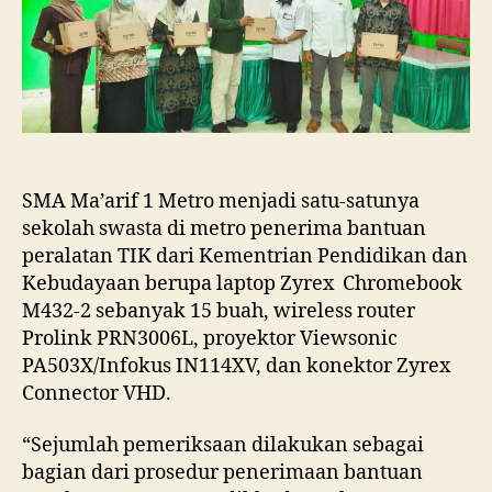
Sekolah
Swasta
Penerima
Bantuan
Peralatan
TIK
Kemendikbud
2021
Di
SMA Ma’arif 1 Metro menjadi satu-satunya
Kota
sekolah swasta di metro penerima bantuan
Metro
peralatan TIK dari Kementrian Pendidikan dan
Kebudayaan berupa laptop Zyrex Chromebook
M432-2 sebanyak 15 buah, wireless router
Prolink PRN3006L, proyektor Viewsonic
PA503X/Infokus IN114XV, dan konektor Zyrex
Connector VHD.
“Sejumlah pemeriksaan dilakukan sebagai
bagian dari prosedur penerimaan bantuan