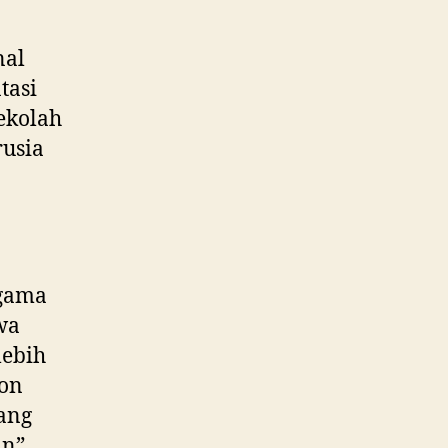
nal
tasi
sekolah
rusia
Agama
wa
lebih
bon
ang
n”.