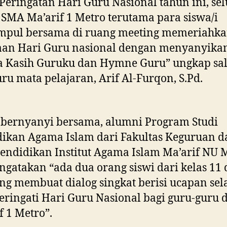
Peringatan Hari Guru Nasional tahun ini, se
SMA Ma’arif 1 Metro terutama para siswa/i
mpul bersama di ruang meeting memeriahk
aan Hari Guru nasional dengan menyanyikan
a Kasih Guruku dan Hymne Guru” ungkap sa
uru mata pelajaran, Arif Al-Furqon, S.Pd.
 bernyanyi bersama, alumni Program Studi
ikan Agama Islam dari Fakultas Keguruan d
endidikan Institut Agama Islam Ma’arif NU 
ngatakan “ada dua orang siswi dari kelas 11
ng membuat dialog singkat berisi ucapan se
ingati Hari Guru Nasional bagi guru-guru 
f 1 Metro”.