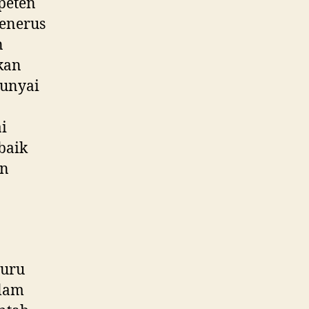
peten
penerus
n
kan
punyai
i
baik
an
guru
alam