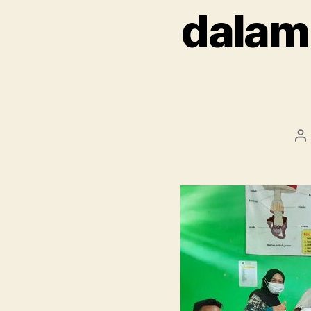
dalam
Pe
ar