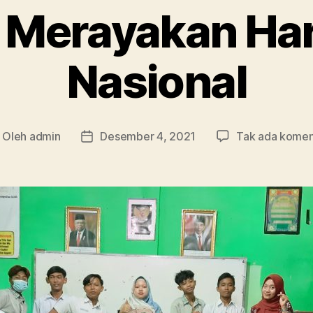
 Merayakan Har
Nasional
Oleh
admin
Desember 4, 2021
Tak ada komen
nulis
Tanggal
tikel
artikel