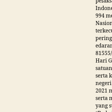
pelak
Indone
994 me
Nasion
terkec
pering
edara
81555
Hari G
satuan
serta 
negeri
2021 m
serta 
yang s