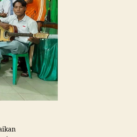
Berkreasi
dalam
Merayakan
Hari
Guru
Nasional
aikan