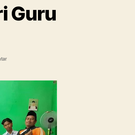
i Guru
pada
tar
Tanpa
Pembelajaran
di
Kelas,
SMA
Ma’arif
1
Metro
Membebaskan
Siswa