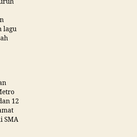
luruh
an
 lagu
lah
an
Metro
 dan 12
lamat
di SMA