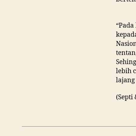
“Pada 
kepad
Nasion
tenta
Sehing
lebih 
lajang 
(Septi