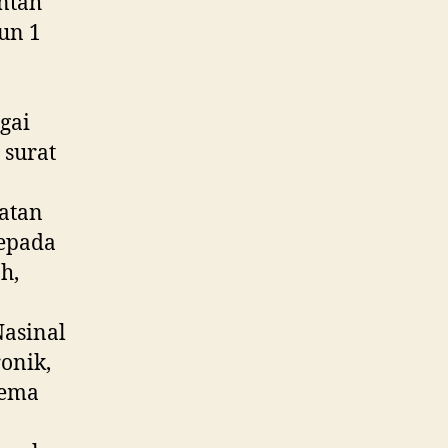
ntah
un 1
gai
 surat
atan
kepada
h,
Nasinal
ronik,
tema