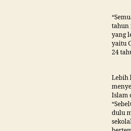
“Semua
tahun 
yang l
yaitu 
24 tah
Lebih 
menye
Islam 
“Sebel
dulu m
sekola
bertem