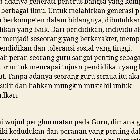
n adanya generasi penerus bangsa yang kom
berbagai ilmu. Untuk melahirkan generasi 
a berkompeten dalam bidangnya, dibutuhka
ikan yang baik. Dari pendidikan, individu a
r menjadi seseorang yang berkarakter, mem
endidikan dan toleransi sosial yang tinggi.
lah peran seorang guru sangat penting sebaga
or untuk mencapai tujuan pendidikan yang 
ut. Tanpa adanya seorang guru semua itu ak
sulit dan bahkan mungkin mustahil untuk
udkan.
ai wujud penghormatan pada Guru, dimana 
iki kedudukan dan peranan yang penting d