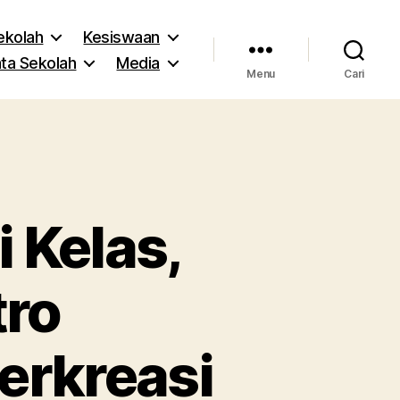
Sekolah
Kesiswaan
ta Sekolah
Media
Menu
Cari
 Kelas,
tro
rkreasi