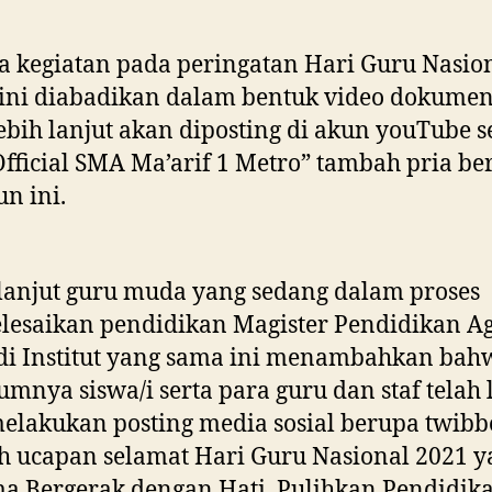
 kegiatan pada peringatan Hari Guru Nasio
ini diabadikan dalam bentuk video dokumen
ebih lanjut akan diposting di akun youTube 
Official SMA Ma’arif 1 Metro” tambah pria be
un ini.
lanjut guru muda yang sedang dalam proses
lesaikan pendidikan Magister Pendidikan 
di Institut yang sama ini menambahkan bah
umnya siswa/i serta para guru dan staf telah 
elakukan posting media sosial berupa twib
h ucapan selamat Hari Guru Nasional 2021 y
a Bergerak dengan Hati, Pulihkan Pendidika