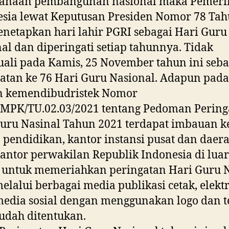
sanaan pembangunan nasional maka Pemeri
sia lewat Keputusan Presiden Nomor 78 Tah
netapkan hari lahir PGRI sebagai Hari Guru
al dan diperingati setiap tahunnya. Tidak
uali pada Kamis, 25 November tahun ini seba
atan ke 76 Hari Guru Nasional. Adapun pada
n kemendibudristek Nomor
/MPK/TU.02.03/2021 tentang Pedoman Pering
uru Nasinal Tahun 2021 terdapat imbauan 
 pendidikan, kantor instansi pusat dan daera
kantor perwakilan Republik Indonesia di luar
 untuk memeriahkan peringatan Hari Guru 
elalui berbagai media publikasi cetak, elekt
media sosial dengan menggunakan logo dan 
udah ditentukan.