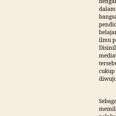
denga
dalam 
bangs
pendid
belaja
ilmu p
Disini
mediat
terseb
cukup 
diwuj
Sebag
memil