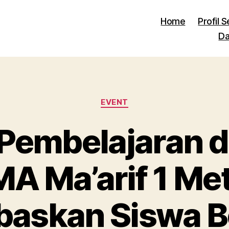
Home
Profil 
Da
Kategori
EVENT
Pembelajaran di
A Ma’arif 1 Me
askan Siswa Be