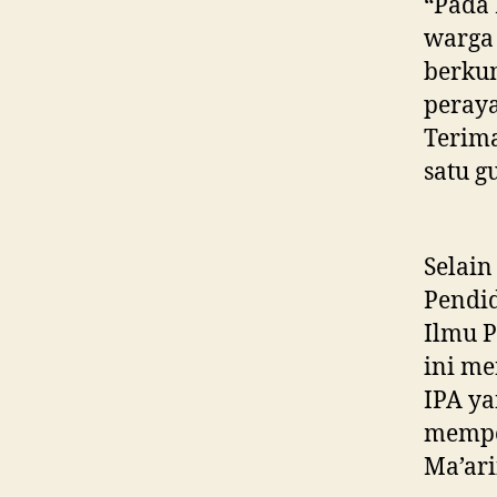
“Pada 
warga 
berku
peray
Terim
satu g
Selain
Pendid
Ilmu P
ini me
IPA ya
memper
Ma’ari