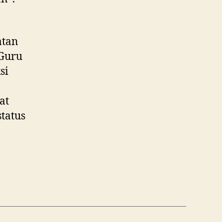
atan
 Guru
si
at
tatus