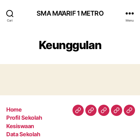
SMA MA'ARIF 1 METRO
Cari
Menu
Keunggulan
Home
Home
Profil
Kesiswaan
Data
Med
Profil Sekolah
Sekolah
Sekolah
Kesiswaan
Data Sekolah