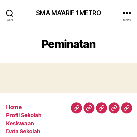
SMA MA'ARIF 1 METRO
Cari
Menu
Peminatan
Home
Home
Profil
Kesiswaan
Data
Med
Profil Sekolah
Sekolah
Sekolah
Kesiswaan
Data Sekolah