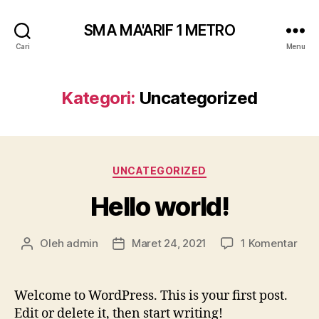
SMA MA'ARIF 1 METRO
Cari
Menu
Kategori:
Uncategorized
Kategori
UNCATEGORIZED
Hello world!
pad
Oleh
admin
Maret 24, 2021
1 Komentar
Penulis
Tanggal
Hell
artikel
artikel
worl
Welcome to WordPress. This is your first post.
Edit or delete it, then start writing!