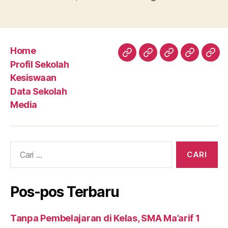
Home
Home
Profil
Kesiswaan
Data
Med
Profil Sekolah
Sekolah
Sekolah
Kesiswaan
Data Sekolah
Media
Cari:
Pos-pos Terbaru
Tanpa Pembelajaran di Kelas, SMA Ma’arif 1