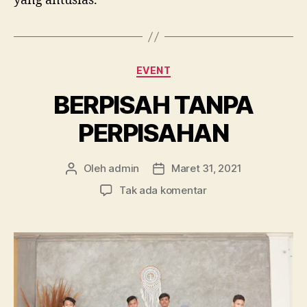
yang antusias.
Kategori
EVENT
BERPISAH TANPA
PERPISAHAN
Oleh
admin
Maret 31, 2021
Penulis
Tanggal
artikel
artikel
pada
Tak ada komentar
BERPISAH
TANPA
PERPISAHAN