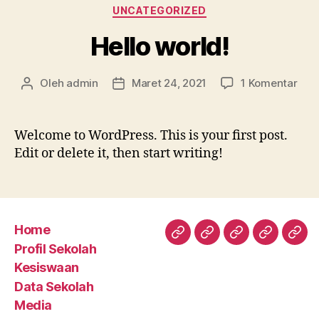
Kategori
UNCATEGORIZED
Hello world!
pad
Oleh
admin
Maret 24, 2021
1 Komentar
Penulis
Tanggal
Hell
artikel
artikel
worl
Welcome to WordPress. This is your first post.
Edit or delete it, then start writing!
Home
Home
Profil
Kesiswaan
Data
Med
Profil Sekolah
Sekolah
Sekolah
Kesiswaan
Data Sekolah
Media