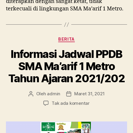
diterapkan dengan sangat ketat, tidak
terkecuali di lingkungan SMA Ma’arif 1 Metro.
Kategori
BERITA
Informasi Jadwal PPDB
SMA Ma’arif 1 Metro
Tahun Ajaran 2021/202
Oleh
admin
Maret 31, 2021
Penulis
Tanggal
artikel
artikel
pada
Tak ada komentar
Informasi
Jadwal
PPDB
SMA