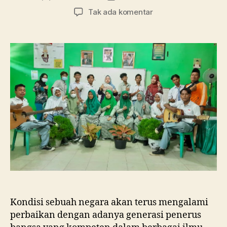
artikel
artikel
pada
Tak ada komentar
Tanpa
Pembelajaran
di
Kelas,
SMA
Ma’arif
1
Metro
Membebaskan
Siswa
Berkreasi
dalam
Merayakan
Hari
Guru
Nasional
Kondisi sebuah negara akan terus mengalami
perbaikan dengan adanya generasi penerus