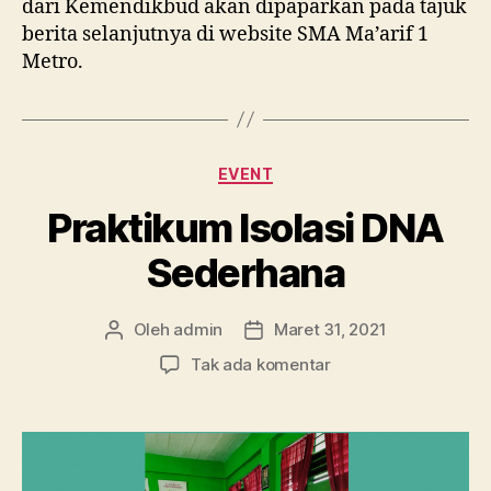
dari Kemendikbud akan dipaparkan pada tajuk
berita selanjutnya di website SMA Ma’arif 1
Metro.
Kategori
EVENT
Praktikum Isolasi DNA
Sederhana
Oleh
admin
Maret 31, 2021
Penulis
Tanggal
artikel
artikel
pada
Tak ada komentar
Praktikum
Isolasi
DNA
Sederhana