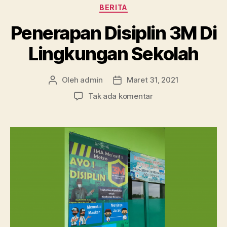
Kategori
BERITA
Penerapan Disiplin 3M Di
Lingkungan Sekolah
Oleh
admin
Maret 31, 2021
Penulis
Tanggal
artikel
artikel
pada
Tak ada komentar
Penerapan
Disiplin
3M
Di
Lingkungan
Sekolah