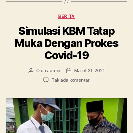
Kategori
BERITA
Simulasi KBM Tatap
Muka Dengan Prokes
Covid-19
Oleh
admin
Maret 31, 2021
Penulis
Tanggal
artikel
artikel
pada
Tak ada komentar
Simulasi
KBM
Tatap
Muka
Dengan
Prokes
Covid-
19