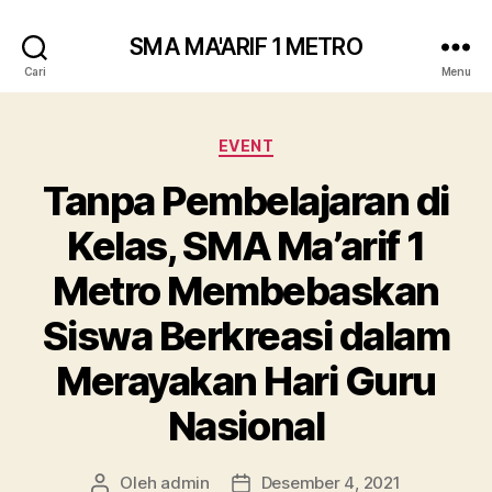
SMA MA'ARIF 1 METRO
Cari
Menu
Kategori
EVENT
Tanpa Pembelajaran di
Kelas, SMA Ma’arif 1
Metro Membebaskan
Siswa Berkreasi dalam
Merayakan Hari Guru
Nasional
Oleh
admin
Desember 4, 2021
Penulis
Tanggal