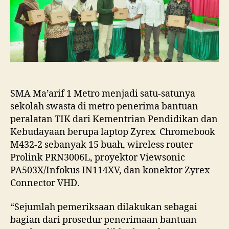
Sekolah
Swasta
Penerima
Bantuan
Peralatan
TIK
Kemendikbud
2021
Di
SMA Ma’arif 1 Metro menjadi satu-satunya
Kota
sekolah swasta di metro penerima bantuan
Metro
peralatan TIK dari Kementrian Pendidikan dan
Kebudayaan berupa laptop Zyrex Chromebook
M432-2 sebanyak 15 buah, wireless router
Prolink PRN3006L, proyektor Viewsonic
PA503X/Infokus IN114XV, dan konektor Zyrex
Connector VHD.
“Sejumlah pemeriksaan dilakukan sebagai
bagian dari prosedur penerimaan bantuan