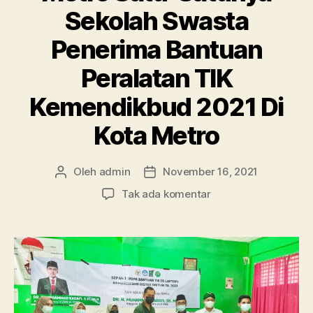
Sekolah Swasta
Penerima Bantuan
Peralatan TIK
Kemendikbud 2021 Di
Kota Metro
Oleh
admin
November 16, 2021
Penulis
Tanggal
artikel
artikel
pada
Tak ada komentar
Bangga!!
SMA
Ma’arif
1
Metro
Satu-
Satunya