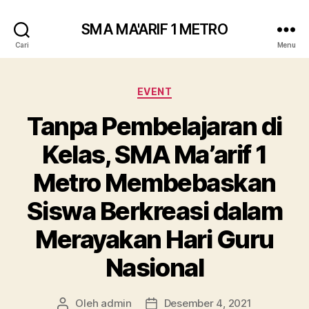
SMA MA'ARIF 1 METRO
Cari
Menu
Kategori
EVENT
Tanpa Pembelajaran di
Kelas, SMA Ma’arif 1
Metro Membebaskan
Siswa Berkreasi dalam
Merayakan Hari Guru
Nasional
Oleh
admin
Desember 4, 2021
Penulis
Tanggal