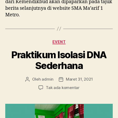
dari Kemendikbud akan dipaparkan pada tajuk
berita selanjutnya di website SMA Ma’arif 1
Metro.
Kategori
EVENT
Praktikum Isolasi DNA
Sederhana
Oleh
admin
Maret 31, 2021
Penulis
Tanggal
artikel
artikel
pada
Tak ada komentar
Praktikum
Isolasi
DNA
Sederhana