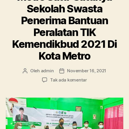
Sekolah Swasta
Penerima Bantuan
Peralatan TIK
Kemendikbud 2021 Di
Kota Metro
Oleh
admin
November 16, 2021
Penulis
Tanggal
artikel
artikel
pada
Tak ada komentar
Bangga!!
SMA
Ma’arif
1
Metro
Satu-
Satunya