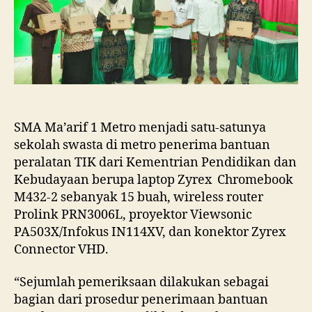
Sekolah
Swasta
Penerima
Bantuan
Peralatan
TIK
Kemendikbud
2021
Di
SMA Ma’arif 1 Metro menjadi satu-satunya
Kota
sekolah swasta di metro penerima bantuan
Metro
peralatan TIK dari Kementrian Pendidikan dan
Kebudayaan berupa laptop Zyrex Chromebook
M432-2 sebanyak 15 buah, wireless router
Prolink PRN3006L, proyektor Viewsonic
PA503X/Infokus IN114XV, dan konektor Zyrex
Connector VHD.
“Sejumlah pemeriksaan dilakukan sebagai
bagian dari prosedur penerimaan bantuan