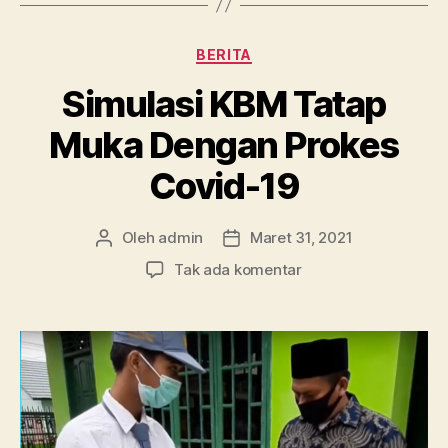
Kategori
BERITA
Simulasi KBM Tatap
Muka Dengan Prokes
Covid-19
Oleh
admin
Maret 31, 2021
Penulis
Tanggal
artikel
artikel
pada
Tak ada komentar
Simulasi
KBM
Tatap
Muka
Dengan
Prokes
Covid-
19