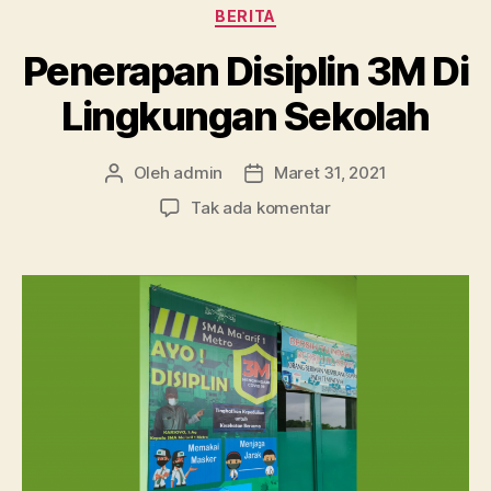
Kategori
BERITA
Penerapan Disiplin 3M Di
Lingkungan Sekolah
Oleh
admin
Maret 31, 2021
Penulis
Tanggal
artikel
artikel
pada
Tak ada komentar
Penerapan
Disiplin
3M
Di
Lingkungan
Sekolah