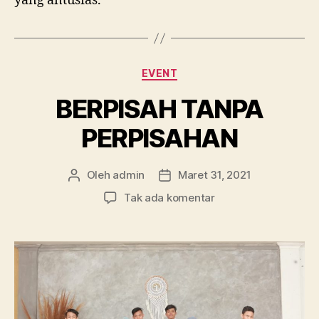
yang antusias.
Kategori
EVENT
BERPISAH TANPA
PERPISAHAN
Oleh
admin
Maret 31, 2021
Penulis
Tanggal
artikel
artikel
pada
Tak ada komentar
BERPISAH
TANPA
PERPISAHAN