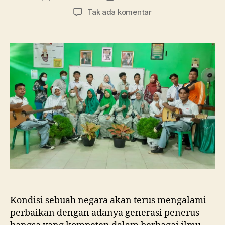
artikel
artikel
pada
Tak ada komentar
Tanpa
Pembelajaran
di
Kelas,
SMA
Ma’arif
1
Metro
Membebaskan
Siswa
Berkreasi
dalam
Merayakan
Hari
Guru
Nasional
Kondisi sebuah negara akan terus mengalami
perbaikan dengan adanya generasi penerus