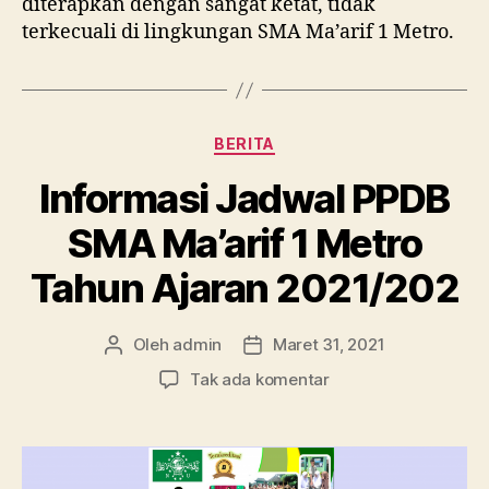
diterapkan dengan sangat ketat, tidak
terkecuali di lingkungan SMA Ma’arif 1 Metro.
Kategori
BERITA
Informasi Jadwal PPDB
SMA Ma’arif 1 Metro
Tahun Ajaran 2021/202
Oleh
admin
Maret 31, 2021
Penulis
Tanggal
artikel
artikel
pada
Tak ada komentar
Informasi
Jadwal
PPDB
SMA