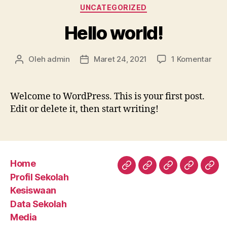
Kategori
UNCATEGORIZED
Hello world!
pad
Oleh
admin
Maret 24, 2021
1 Komentar
Penulis
Tanggal
Hell
artikel
artikel
worl
Welcome to WordPress. This is your first post.
Edit or delete it, then start writing!
Home
Home
Profil
Kesiswaan
Data
Med
Profil Sekolah
Sekolah
Sekolah
Kesiswaan
Data Sekolah
Media