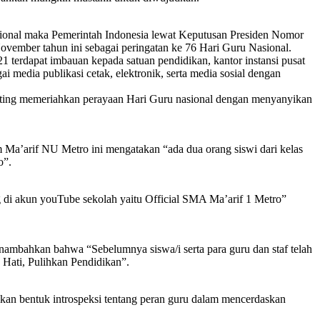
ional maka Pemerintah Indonesia lewat Keputusan Presiden Nomor
November tahun ini sebagai peringatan ke 76 Hari Guru Nasional.
erdapat imbauan kepada satuan pendidikan, kantor instansi pusat
i media publikasi cetak, elektronik, serta media sosial dengan
eeting memeriahkan perayaan Hari Guru nasional dengan menyanyikan
 Ma’arif NU Metro ini mengatakan “ada dua orang siswi dari kelas
o”.
g di akun youTube sekolah yaitu Official SMA Ma’arif 1 Metro”
nambahkan bahwa “Sebelumnya siswa/i serta para guru dan staf telah
 Hati, Pulihkan Pendidikan”.
kan bentuk introspeksi tentang peran guru dalam mencerdaskan