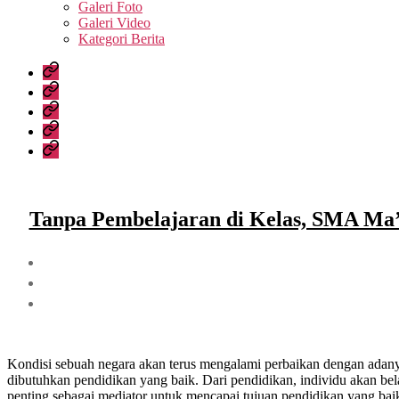
sub
Galeri Foto
menu
Galeri Video
Kategori Berita
Home
Profil
Sekolah
Kesiswaan
Data
Sekolah
Media
Tanpa Pembelajaran di Kelas, SMA Ma’
Kondisi sebuah negara akan terus mengalami perbaikan dengan adan
dibutuhkan pendidikan yang baik. Dari pendidikan, individu akan bela
penting sebagai mediator untuk mencapai tujuan pendidikan yang bai