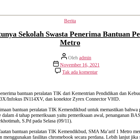
Kategori
Berita
tunya Sekolah Swasta Penerima Bantuan P
Metro
Penulis
Oleh
admin
artikel
Tanggal
November 16, 2021
artikel
pada
Tak ada komentar
Bangga!!
SMA
Ma’arif
1
o penerima bantuan peralatan TIK dari Kementrian Pendidikan dan K
Metro
503X/Infokus IN114XV, dan konektor Zyrex Connector VHD.
Satu-
erimaan bantuan peralatan TIK Kemendikbud untuk memastikan bahwa p
Satunya
 dalam 4 tahap pemeriksaan yaitu pemeriksaan awal, penanganan BAST
Sekolah
rkhotimah, S.Pd pada Selasa (09/11).
Swasta
Penerima
faatan bantuan peralatan TIK Kemendikbud, SMA Ma’arif 1 Metro meng
Bantuan
ngan menggunakan fasilitas chromebook secara perdana. Lebih lanjut j
Peralatan