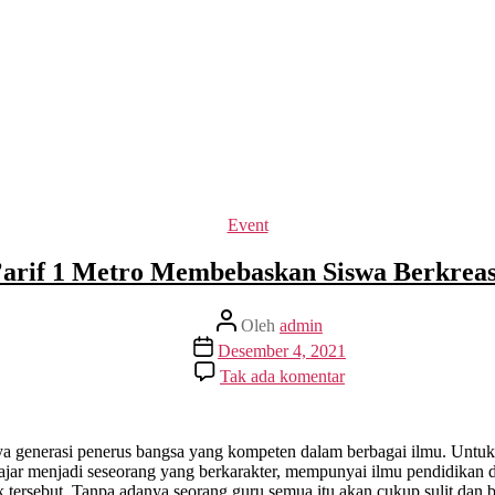
Kategori
Event
arif 1 Metro Membebaskan Siswa Berkrea
Penulis
Oleh
admin
artikel
Tanggal
Desember 4, 2021
artikel
pada
Tak ada komentar
Tanpa
Pembelajaran
di
Kelas,
ya generasi penerus bangsa yang kompeten dalam berbagai ilmu. Untuk
SMA
jar menjadi seseorang yang berkarakter, mempunyai ilmu pendidikan dan
Ma’arif
k tersebut. Tanpa adanya seorang guru semua itu akan cukup sulit da