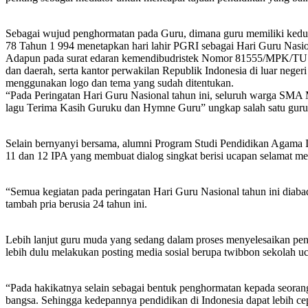
Sebagai wujud penghormatan pada Guru, dimana guru memiliki kedu
78 Tahun 1 994 menetapkan hari lahir PGRI sebagai Hari Guru Nasion
Adapun pada surat edaran kemendibudristek Nomor 81555/MPK/TU.02.
dan daerah, serta kantor perwakilan Republik Indonesia di luar neger
menggunakan logo dan tema yang sudah ditentukan.
“Pada Peringatan Hari Guru Nasional tahun ini, seluruh warga SMA 
lagu Terima Kasih Guruku dan Hymne Guru” ungkap salah satu guru m
Selain bernyanyi bersama, alumni Program Studi Pendidikan Agama Is
11 dan 12 IPA yang membuat dialog singkat berisi ucapan selamat m
“Semua kegiatan pada peringatan Hari Guru Nasional tahun ini diaba
tambah pria berusia 24 tahun ini.
Lebih lanjut guru muda yang sedang dalam proses menyelesaikan pend
lebih dulu melakukan posting media sosial berupa twibbon sekolah 
“Pada hakikatnya selain sebagai bentuk penghormatan kepada seoran
bangsa. Sehingga kedepannya pendidikan di Indonesia dapat lebih cepa