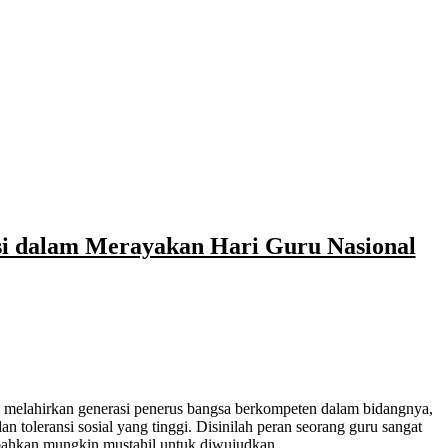
si dalam Merayakan Hari Guru Nasional
 melahirkan generasi penerus bangsa berkompeten dalam bidangnya,
 toleransi sosial yang tinggi. Disinilah peran seorang guru sangat
n bahkan mungkin mustahil untuk diwujudkan.