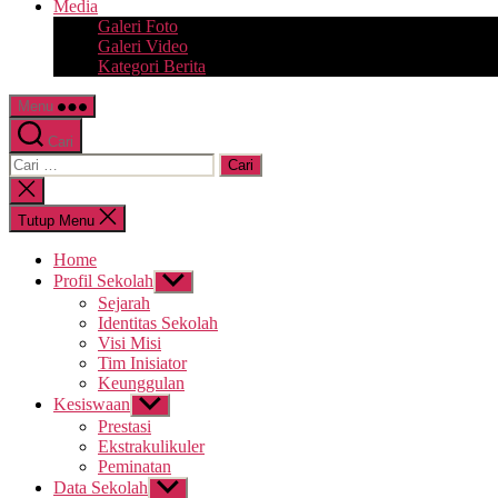
Media
Galeri Foto
Galeri Video
Kategori Berita
Menu
Cari
Cari:
Tutup
pencarian
Tutup Menu
Home
Profil Sekolah
Tampilkan
sub
Sejarah
menu
Identitas Sekolah
Visi Misi
Tim Inisiator
Keunggulan
Kesiswaan
Tampilkan
sub
Prestasi
menu
Ekstrakulikuler
Peminatan
Data Sekolah
Tampilkan