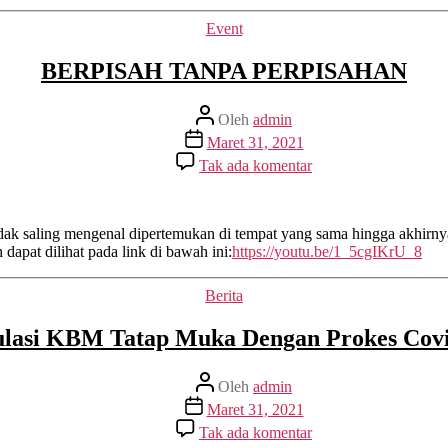
Kategori
Event
BERPISAH TANPA PERPISAHAN
Penulis
Oleh
admin
artikel
Tanggal
Maret 31, 2021
artikel
pada
Tak ada komentar
BERPISAH
TANPA
PERPISAHAN
u tidak saling mengenal dipertemukan di tempat yang sama hingga akhir
dapat dilihat pada link di bawah ini:
https://youtu.be/1_5cgIKrU_8
Kategori
Berita
lasi KBM Tatap Muka Dengan Prokes Cov
Penulis
Oleh
admin
artikel
Tanggal
Maret 31, 2021
artikel
pada
Tak ada komentar
Simulasi