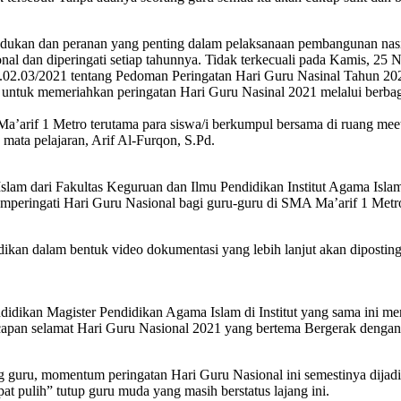
1
Metro
dukan dan peranan yang penting dalam pelaksanaan pembangunan nas
Membebaskan
al dan diperingati setiap tahunnya. Tidak terkecuali pada Kamis, 25 
Siswa
03/2021 tentang Pedoman Peringatan Hari Guru Nasinal Tahun 2021 t
Berkreasi
i untuk memeriahkan peringatan Hari Guru Nasinal 2021 melalui berbaga
dalam
Merayakan
Ma’arif 1 Metro terutama para siswa/i berkumpul bersama di ruang m
Hari
ata pelajaran, Arif Al-Furqon, S.Pd.
Guru
Nasional
lam dari Fakultas Keguruan dan Ilmu Pendidikan Institut Agama Islam
emperingati Hari Guru Nasional bagi guru-guru di SMA Ma’arif 1 Metr
dikan dalam bentuk video dokumentasi yang lebih lanjut akan dipostin
idikan Magister Pendidikan Agama Islam di Institut yang sama ini me
ucapan selamat Hari Guru Nasional 2021 yang bertema Bergerak dengan
g guru, momentum peringatan Hari Guru Nasional ini semestinya dijadi
t pulih” tutup guru muda yang masih berstatus lajang ini.