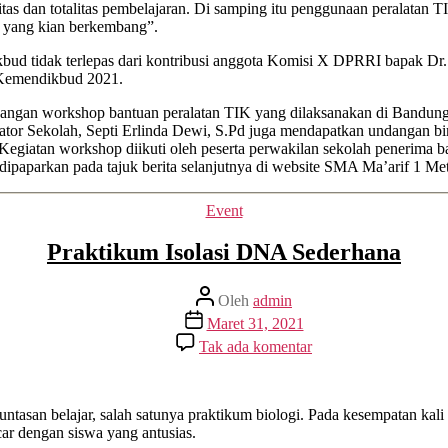
tas dan totalitas pembelajaran. Di samping itu penggunaan peralata
TIK
al yang kian berkembang”.
Kemendikbud
2021
bud tidak terlepas dari kontribusi anggota Komisi X DPRRI bapak D
Di
 Kemendikbud 2021.
Kota
Metro
gan workshop bantuan peralatan TIK yang dilaksanakan di Bandung te
ator Sekolah, Septi Erlinda Dewi, S.Pd juga mendapatkan undangan bi
egiatan workshop diikuti oleh peserta perwakilan sekolah penerima b
dipaparkan pada tajuk berita selanjutnya di website SMA Ma’arif 1 Met
Kategori
Event
Praktikum Isolasi DNA Sederhana
Penulis
Oleh
admin
artikel
Tanggal
Maret 31, 2021
artikel
pada
Tak ada komentar
Praktikum
Isolasi
DNA
Sederhana
untasan belajar, salah satunya praktikum biologi. Pada kesempatan ka
ar dengan siswa yang antusias.