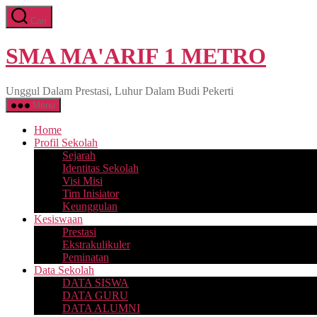
Lewati
Cari
ke
konten
SMA MA'ARIF 1 METRO
Unggul Dalam Prestasi, Luhur Dalam Budi Pekerti
Menu
Home
Profil Sekolah
Sejarah
Identitas Sekolah
Visi Misi
Tim Inisiator
Keunggulan
Kesiswaan
Prestasi
Ekstrakulikuler
Peminatan
Data Sekolah
DATA SISWA
DATA GURU
DATA ALUMNI