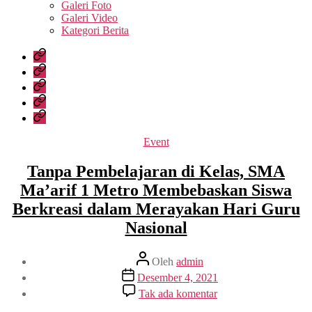
sub
Galeri Foto
menu
Galeri Video
Kategori Berita
Home
Profil
Sekolah
Kesiswaan
Data
Sekolah
Media
Kategori
Event
Tanpa Pembelajaran di Kelas, SMA
Ma’arif 1 Metro Membebaskan Siswa
Berkreasi dalam Merayakan Hari Guru
Nasional
Penulis
Oleh
admin
artikel
Tanggal
Desember 4, 2021
artikel
pada
Tak ada komentar
Tanpa