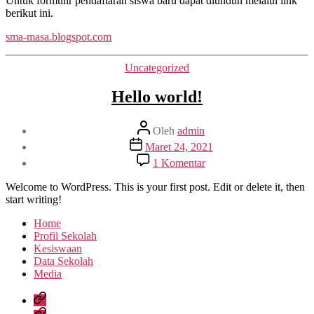
Untuk formulir pendaftaran siswa baru dapat diunduh melalui link
Ma’arif
berikut ini.
1
sma-masa.blogspot.com
Metro
Tahun
Ajaran
Kategori
Uncategorized
2021/202
Hello world!
Penulis
Oleh
admin
artikel
Tanggal
Maret 24, 2021
artikel
pada
1 Komentar
Hello
world!
Welcome to WordPress. This is your first post. Edit or delete it, then
start writing!
Home
Profil Sekolah
Kesiswaan
Data Sekolah
Media
Home
Profil