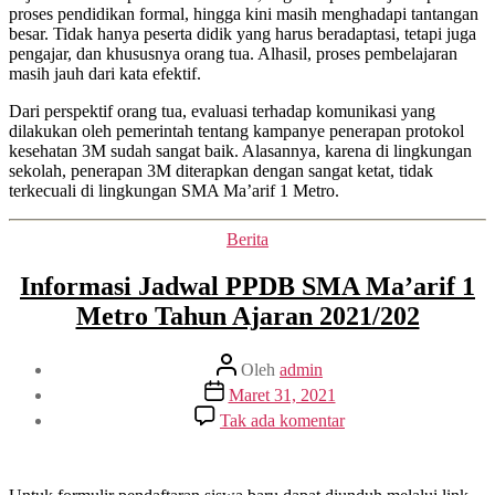
Lingkungan
proses pendidikan formal, hingga kini masih menghadapi tantangan
Sekolah
besar. Tidak hanya peserta didik yang harus beradaptasi, tetapi juga
pengajar, dan khususnya orang tua. Alhasil, proses pembelajaran
masih jauh dari kata efektif.
Dari perspektif orang tua, evaluasi terhadap komunikasi yang
dilakukan oleh pemerintah tentang kampanye penerapan protokol
kesehatan 3M sudah sangat baik. Alasannya, karena di lingkungan
sekolah, penerapan 3M diterapkan dengan sangat ketat, tidak
terkecuali di lingkungan SMA Ma’arif 1 Metro.
Kategori
Berita
Informasi Jadwal PPDB SMA Ma’arif 1
Metro Tahun Ajaran 2021/202
Penulis
Oleh
admin
artikel
Tanggal
Maret 31, 2021
artikel
pada
Tak ada komentar
Informasi
Jadwal
PPDB
SMA