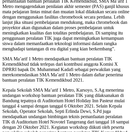
pemanfaatan bantuan peralatan TIK Kemendikbud, SMA Ma’arif 1
Metro mengagendakan penilaian akhir semester (PAS) ganjil khusus
mata pelajaran lintas minat dan muatan lokal dilakukan secara online
dengan menggunakan fasilitas chromebook secara perdana. Lebih
lanjut jika situasi pembelajaran mendukung, maka chromebook dan
proyektor akan digunakan dalam proses pembelajaran untuk
meningkatkan kualitas dan totalitas pembelajaran. Di samping itu
penggunaan peralatan TIK juga dapat meningkatkan kemampuan
siswa dalam memanfaatkan teknologi informasi dalam rangka
menghadapi tantangan di era digital yang kian berkembang”.
SMA Ma’arif 1 Metro mendapatkan bantuan peralatan TIK
Kemendikbud tidak terlepas dari kontribusi anggota Komisi X
DPRRI bapak Dr. Muhammad Kadafi sebagai perwakilan yang
merekomendasikan SMA Ma’arif 1 Metro dalam daftar penerima
bantuan peralatan TIK Kemendikbud 2021.
Kepala Sekolah SMA Ma’arif 1 Metro, Karsoyo, S.Ag menerima
undangan workshop bantuan peralatan TIK yang dilaksanakan di
Bandung tepatnya di Auditorium Hotel Holiday Inn Pasteur mulai
tanggal 4 sampai dengan tanggal 6 Oktober 2021. Selain Kepala
Sekolah, Operator Sekolah, Septi Erlinda Dewi, S.Pd juga
mendapatkan undangan bimbingan teknis pemanfaatan peralatan
TIK di Auditorium Hotel Novotel Tangerang dari tanggal 18 sampai
dengan 20 Oktober 2021. Kegiatan workshop diikuti oleh peserta