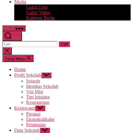
Media
Galeri Foto
Galeri Video
Kategori Berita
Menu
Cari
Cari:
Tutup
pencarian
Tutup Menu
Home
Profil Sekolah
Tampilkan
sub
Sejarah
menu
Identitas Sekolah
Visi Misi
Tim Inisiator
Keunggulan
Kesiswaan
Tampilkan
sub
Prestasi
menu
Ekstrakulikuler
Peminatan
Data Sekolah
Tampilkan