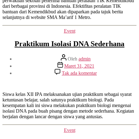
perwakilan sekolah penerima bantuan peralatan TIK Kemendikbud
dari berbagai provinsi di Indonesia. Efektifitas peralatan TIK
bantuan dari Kemendikbud akan dipaparkan pada tajuk berita
selanjutnya di website SMA Ma’arif 1 Metro.
Kategori
Event
Praktikum Isolasi DNA Sederhana
Penulis
Oleh
admin
artikel
Tanggal
Maret 31, 2021
artikel
pada
Tak ada komentar
Praktikum
Isolasi
DNA
Sederhana
Siswa kelas XII IPA melaksanakan ujian praktikum sebagai syarat
ketuntasan belajar, salah satunya praktikum biologi. Pada
kesempatan kali ini siswa melakukan praktikum biologi mengenai
isolasi DNA pada buah pisang dengan metode sederhana. Kegiatan
berjalan dengan lancar dengan siswa yang antusias.
Kategori
Event