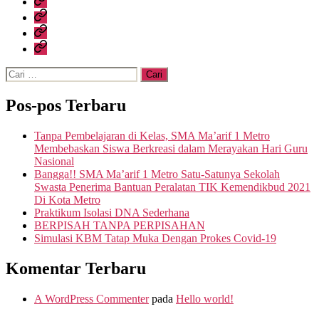
Sekolah
Kesiswaan
Data
Sekolah
Media
Cari:
Pos-pos Terbaru
Tanpa Pembelajaran di Kelas, SMA Ma’arif 1 Metro
Membebaskan Siswa Berkreasi dalam Merayakan Hari Guru
Nasional
Bangga!! SMA Ma’arif 1 Metro Satu-Satunya Sekolah
Swasta Penerima Bantuan Peralatan TIK Kemendikbud 2021
Di Kota Metro
Praktikum Isolasi DNA Sederhana
BERPISAH TANPA PERPISAHAN
Simulasi KBM Tatap Muka Dengan Prokes Covid-19
Komentar Terbaru
A WordPress Commenter
pada
Hello world!