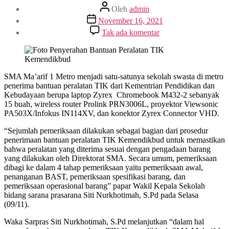
Penulis
Oleh
admin
artikel
Tanggal
November 16, 2021
artikel
pada
Tak ada komentar
Bangga!!
SMA
Ma’arif
1
Metro
SMA Ma’arif 1 Metro menjadi satu-satunya sekolah swasta di metro
Satu-
penerima bantuan peralatan TIK dari Kementrian Pendidikan dan
Satunya
Kebudayaan berupa laptop Zyrex Chromebook M432-2 sebanyak
Sekolah
15 buah, wireless router Prolink PRN3006L, proyektor Viewsonic
Swasta
PA503X/Infokus IN114XV, dan konektor Zyrex Connector VHD.
Penerima
“Sejumlah pemeriksaan dilakukan sebagai bagian dari prosedur
Bantuan
penerimaan bantuan peralatan TIK Kemendikbud untuk memastikan
Peralatan
bahwa peralatan yang diterima sesuai dengan pengadaan barang
TIK
yang dilakukan oleh Direktorat SMA. Secara umum, pemeriksaan
Kemendikbud
dibagi ke dalam 4 tahap pemeriksaan yaitu pemeriksaan awal,
2021
penanganan BAST, pemeriksaan spesifikasi barang, dan
Di
pemeriksaan operasional barang” papar Wakil Kepala Sekolah
Kota
bidang sarana prasarana Siti Nurkhotimah, S.Pd pada Selasa
Metro
(09/11).
Waka Sarpras Siti Nurkhotimah, S.Pd melanjutkan “dalam hal