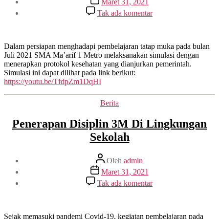
Maret 31, 2021
artikel
pada
Tak ada komentar
Simulasi
KBM
Tatap
Muka
Dalam persiapan menghadapi pembelajaran tatap muka pada bulan
Dengan
Juli 2021 SMA Ma’arif 1 Metro melaksanakan simulasi dengan
Prokes
menerapkan protokol kesehatan yang dianjurkan pemerintah.
Covid-
Simulasi ini dapat dilihat pada link berikut:
19
https://youtu.be/TfdpZm1DqHI
Kategori
Berita
Penerapan Disiplin 3M Di Lingkungan
Sekolah
Penulis
Oleh
admin
artikel
Tanggal
Maret 31, 2021
artikel
pada
Tak ada komentar
Penerapan
Disiplin
3M
Di
Sejak memasuki pandemi Covid-19, kegiatan pembelajaran pada