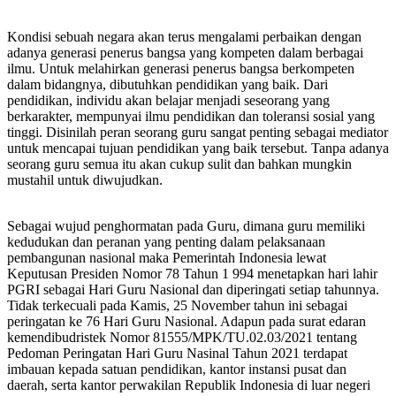
Pembelajaran
di
Kelas,
Kondisi sebuah negara akan terus mengalami perbaikan dengan
SMA
adanya generasi penerus bangsa yang kompeten dalam berbagai
Ma’arif
ilmu. Untuk melahirkan generasi penerus bangsa berkompeten
1
dalam bidangnya, dibutuhkan pendidikan yang baik. Dari
Metro
pendidikan, individu akan belajar menjadi seseorang yang
Membebaskan
berkarakter, mempunyai ilmu pendidikan dan toleransi sosial yang
Siswa
tinggi. Disinilah peran seorang guru sangat penting sebagai mediator
Berkreasi
untuk mencapai tujuan pendidikan yang baik tersebut. Tanpa adanya
dalam
seorang guru semua itu akan cukup sulit dan bahkan mungkin
Merayakan
mustahil untuk diwujudkan.
Hari
Guru
Sebagai wujud penghormatan pada Guru, dimana guru memiliki
Nasional
kedudukan dan peranan yang penting dalam pelaksanaan
pembangunan nasional maka Pemerintah Indonesia lewat
Keputusan Presiden Nomor 78 Tahun 1 994 menetapkan hari lahir
PGRI sebagai Hari Guru Nasional dan diperingati setiap tahunnya.
Tidak terkecuali pada Kamis, 25 November tahun ini sebagai
peringatan ke 76 Hari Guru Nasional. Adapun pada surat edaran
kemendibudristek Nomor 81555/MPK/TU.02.03/2021 tentang
Pedoman Peringatan Hari Guru Nasinal Tahun 2021 terdapat
imbauan kepada satuan pendidikan, kantor instansi pusat dan
daerah, serta kantor perwakilan Republik Indonesia di luar negeri