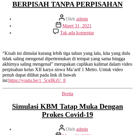
BERPISAH TANPA PERPISAHAN
Penulis
Oleh
admin
artikel
Tanggal
Maret 31, 2021
artikel
pada
Tak ada komentar
BERPISAH
TANPA
PERPISAHAN
“Kisah ini dimulai kurang lebih tiga tahun yang lalu, kita yang dulu
tidak saling mengenal dipertemukan di tempat yang sama hingga
akhirnya saling mengenal” merupakan cuplikan kalimat dalam video
perpisahan kelas XII karya siswa Ma’arif 1 Metro. Untuk video
penuh dapat dilihat pada link di bawah
ini:
https://youtu.be/1_5cgIKrU_8
Kategori
Berita
Simulasi KBM Tatap Muka Dengan
Prokes Covid-19
Penulis
Oleh
admin
artikel
Tanggal