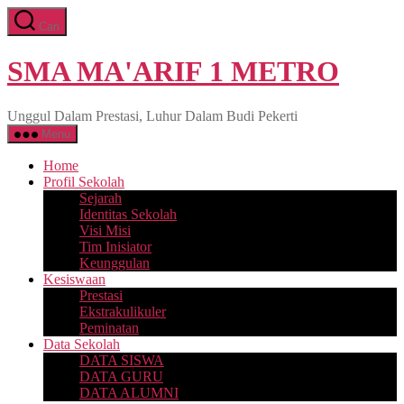
Lewati
Cari
ke
konten
SMA MA'ARIF 1 METRO
Unggul Dalam Prestasi, Luhur Dalam Budi Pekerti
Menu
Home
Profil Sekolah
Sejarah
Identitas Sekolah
Visi Misi
Tim Inisiator
Keunggulan
Kesiswaan
Prestasi
Ekstrakulikuler
Peminatan
Data Sekolah
DATA SISWA
DATA GURU
DATA ALUMNI