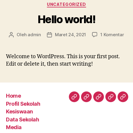
Kategori
UNCATEGORIZED
Hello world!
pad
Oleh
admin
Maret 24, 2021
1 Komentar
Penulis
Tanggal
Hell
artikel
artikel
worl
Welcome to WordPress. This is your first post.
Edit or delete it, then start writing!
Home
Home
Profil
Kesiswaan
Data
Med
Profil Sekolah
Sekolah
Sekolah
Kesiswaan
Data Sekolah
Media