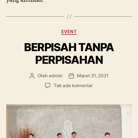
yang antusias.
Kategori
EVENT
BERPISAH TANPA
PERPISAHAN
Oleh
admin
Maret 31, 2021
Penulis
Tanggal
artikel
artikel
pada
Tak ada komentar
BERPISAH
TANPA
PERPISAHAN