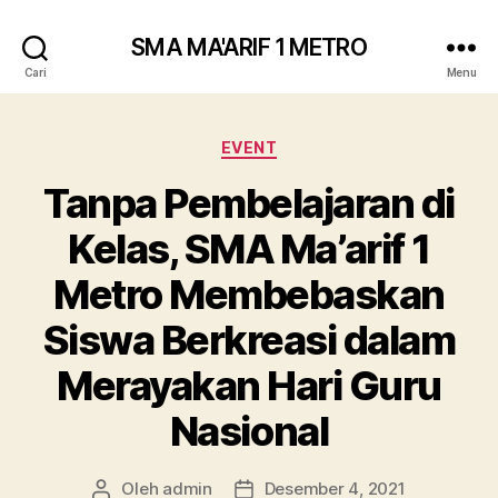
SMA MA'ARIF 1 METRO
Cari
Menu
Kategori
EVENT
Tanpa Pembelajaran di
Kelas, SMA Ma’arif 1
Metro Membebaskan
Siswa Berkreasi dalam
Merayakan Hari Guru
Nasional
Oleh
admin
Desember 4, 2021
Penulis
Tanggal