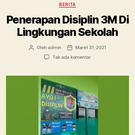
Kategori
BERITA
Penerapan Disiplin 3M Di
Lingkungan Sekolah
Oleh
admin
Maret 31, 2021
Penulis
Tanggal
artikel
artikel
pada
Tak ada komentar
Penerapan
Disiplin
3M
Di
Lingkungan
Sekolah