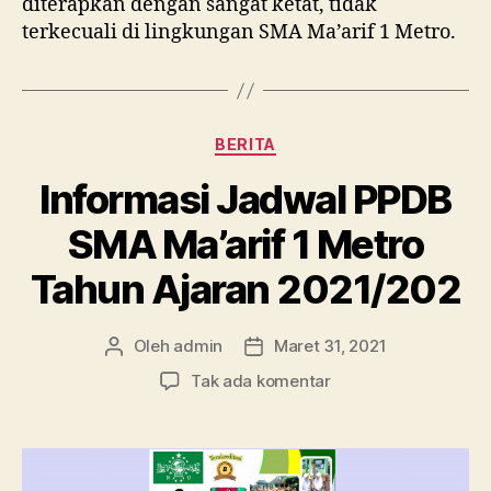
diterapkan dengan sangat ketat, tidak
terkecuali di lingkungan SMA Ma’arif 1 Metro.
Kategori
BERITA
Informasi Jadwal PPDB
SMA Ma’arif 1 Metro
Tahun Ajaran 2021/202
Oleh
admin
Maret 31, 2021
Penulis
Tanggal
artikel
artikel
pada
Tak ada komentar
Informasi
Jadwal
PPDB
SMA