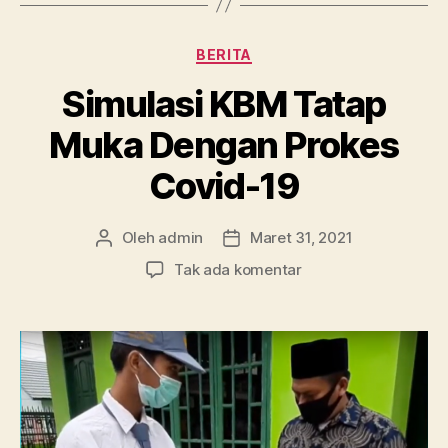
Kategori
BERITA
Simulasi KBM Tatap
Muka Dengan Prokes
Covid-19
Oleh
admin
Maret 31, 2021
Penulis
Tanggal
artikel
artikel
pada
Tak ada komentar
Simulasi
KBM
Tatap
Muka
Dengan
Prokes
Covid-
19