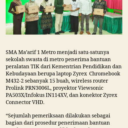
Sekolah
Swasta
Penerima
Bantuan
Peralatan
TIK
Kemendikbud
2021
Di
SMA Ma’arif 1 Metro menjadi satu-satunya
Kota
sekolah swasta di metro penerima bantuan
Metro
peralatan TIK dari Kementrian Pendidikan dan
Kebudayaan berupa laptop Zyrex Chromebook
M432-2 sebanyak 15 buah, wireless router
Prolink PRN3006L, proyektor Viewsonic
PA503X/Infokus IN114XV, dan konektor Zyrex
Connector VHD.
“Sejumlah pemeriksaan dilakukan sebagai
bagian dari prosedur penerimaan bantuan