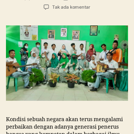
artikel
artikel
pada
Tak ada komentar
Tanpa
Pembelajaran
di
Kelas,
SMA
Ma’arif
1
Metro
Membebaskan
Siswa
Berkreasi
dalam
Merayakan
Hari
Guru
Nasional
Kondisi sebuah negara akan terus mengalami
perbaikan dengan adanya generasi penerus