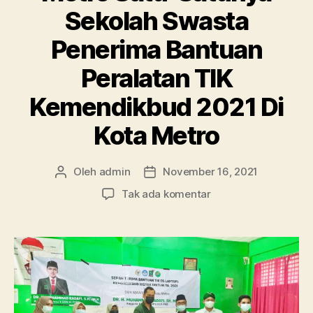
Sekolah Swasta
Penerima Bantuan
Peralatan TIK
Kemendikbud 2021 Di
Kota Metro
Oleh
admin
November 16, 2021
Penulis
Tanggal
artikel
artikel
pada
Tak ada komentar
Bangga!!
SMA
Ma’arif
1
Metro
Satu-
Satunya