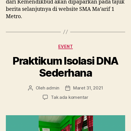
dari Kemendikbud akan dipaparkan pada tajuk
berita selanjutnya di website SMA Ma’arif 1
Metro.
Kategori
EVENT
Praktikum Isolasi DNA
Sederhana
Oleh
admin
Maret 31, 2021
Penulis
Tanggal
artikel
artikel
pada
Tak ada komentar
Praktikum
Isolasi
DNA
Sederhana