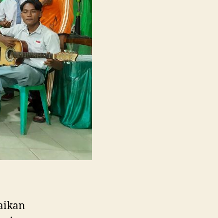
Berkreasi
dalam
Merayakan
Hari
Guru
Nasional
aikan