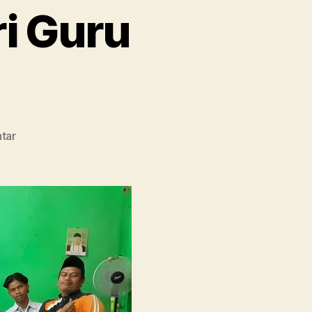
i Guru
pada
tar
Tanpa
Pembelajaran
di
Kelas,
SMA
Ma’arif
1
Metro
Membebaskan
Siswa