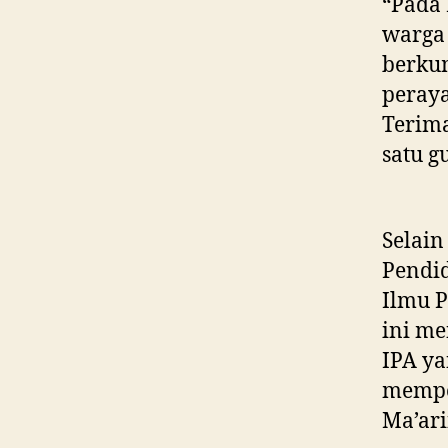
“Pada 
warga 
berku
peray
Terim
satu g
Selain
Pendid
Ilmu P
ini me
IPA ya
memper
Ma’ari