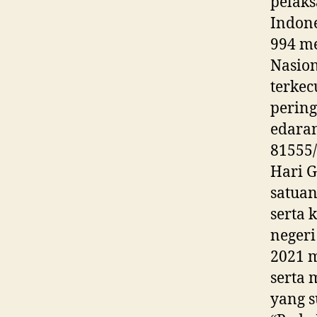
pelak
Indone
994 me
Nasion
terkec
pering
edara
81555
Hari G
satuan
serta 
negeri
2021 m
serta 
yang s