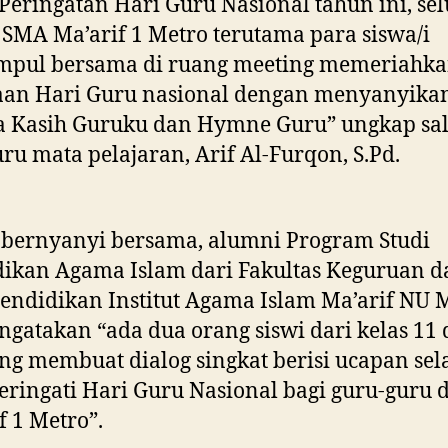
Peringatan Hari Guru Nasional tahun ini, se
SMA Ma’arif 1 Metro terutama para siswa/i
mpul bersama di ruang meeting memeriahk
aan Hari Guru nasional dengan menyanyikan
a Kasih Guruku dan Hymne Guru” ungkap sa
uru mata pelajaran, Arif Al-Furqon, S.Pd.
 bernyanyi bersama, alumni Program Studi
ikan Agama Islam dari Fakultas Keguruan d
endidikan Institut Agama Islam Ma’arif NU 
ngatakan “ada dua orang siswi dari kelas 11
ng membuat dialog singkat berisi ucapan se
ingati Hari Guru Nasional bagi guru-guru 
f 1 Metro”.