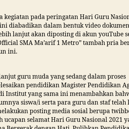
 kegiatan pada peringatan Hari Guru Nasio
ini diabadikan dalam bentuk video dokumen
ebih lanjut akan diposting di akun youTube 
Official SMA Ma’arif 1 Metro” tambah pria be
un ini.
lanjut guru muda yang sedang dalam proses
lesaikan pendidikan Magister Pendidikan 
di Institut yang sama ini menambahkan bah
umnya siswa/i serta para guru dan staf telah 
elakukan posting media sosial berupa twib
h ucapan selamat Hari Guru Nasional 2021 y
a Bergerak dengan Hati, Pulihkan Pendidika