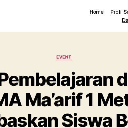
Home
Profil 
Da
Kategori
EVENT
Pembelajaran di
A Ma’arif 1 Me
askan Siswa Be