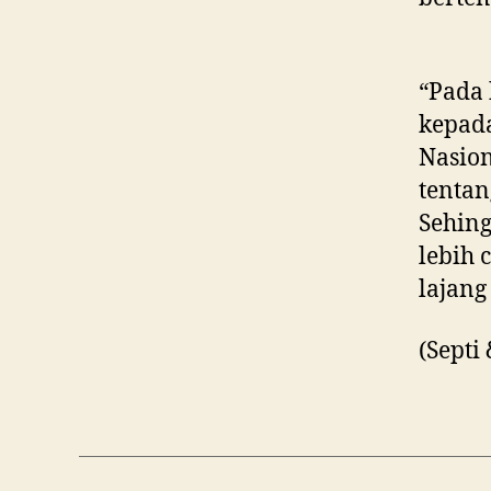
“Pada 
kepad
Nasion
tenta
Sehing
lebih 
lajang 
(Septi