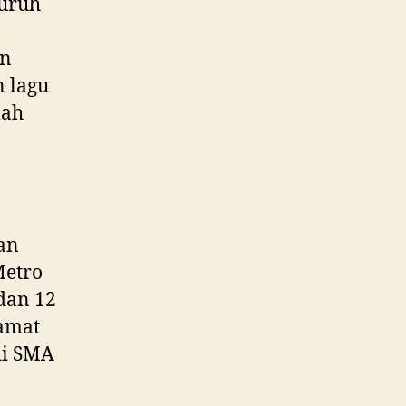
luruh
an
 lagu
lah
an
Metro
 dan 12
lamat
di SMA