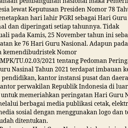
sanaan pembangunan nasional maka Pemeri
sia lewat Keputusan Presiden Nomor 78 Tah
netapkan hari lahir PGRI sebagai Hari Guru
al dan diperingati setiap tahunnya. Tidak
uali pada Kamis, 25 November tahun ini seba
atan ke 76 Hari Guru Nasional. Adapun pada
n kemendibudristek Nomor
/MPK/TU.02.03/2021 tentang Pedoman Pering
uru Nasinal Tahun 2021 terdapat imbauan 
 pendidikan, kantor instansi pusat dan daera
kantor perwakilan Republik Indonesia di luar
 untuk memeriahkan peringatan Hari Guru 
elalui berbagai media publikasi cetak, elekt
media sosial dengan menggunakan logo dan 
udah ditentukan.