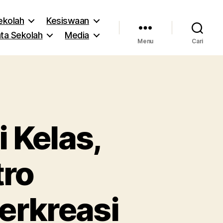
Sekolah
Kesiswaan
ta Sekolah
Media
Menu
Cari
 Kelas,
tro
rkreasi