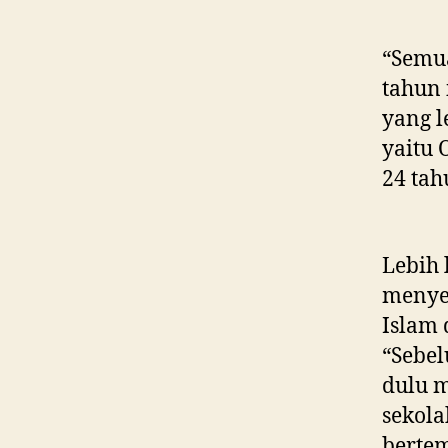
“Semua
tahun 
yang l
yaitu 
24 tah
Lebih 
menye
Islam 
“Sebel
dulu m
sekola
bertem