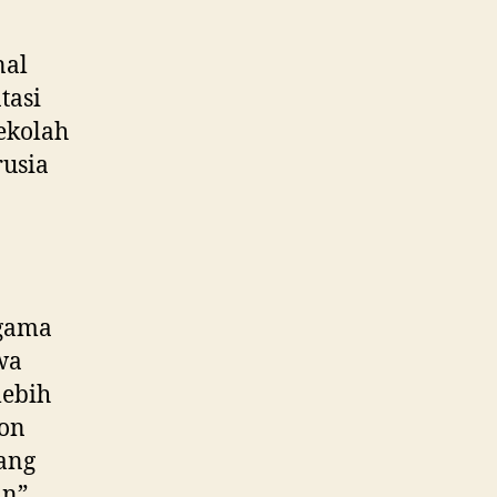
nal
tasi
sekolah
rusia
Agama
wa
lebih
bon
ang
n”.