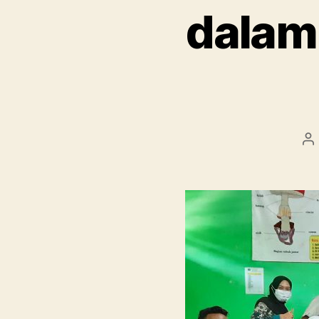
dalam
Pe
ar