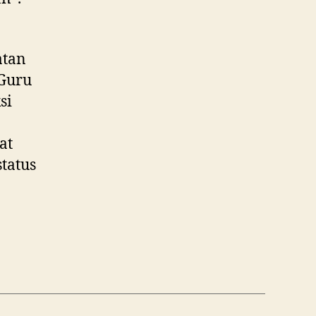
atan
 Guru
si
at
tatus