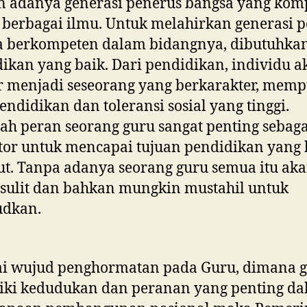
n adanya generasi penerus bangsa yang kom
berbagai ilmu. Untuk melahirkan generasi 
a berkompeten dalam bidangnya, dibutuhka
ikan yang baik. Dari pendidikan, individu a
r menjadi seseorang yang berkarakter, mem
endidikan dan toleransi sosial yang tinggi.
lah peran seorang guru sangat penting sebaga
or untuk mencapai tujuan pendidikan yang 
ut. Tanpa adanya seorang guru semua itu ak
sulit dan bahkan mungkin mustahil untuk
udkan.
ai wujud penghormatan pada Guru, dimana 
iki kedudukan dan peranan yang penting d