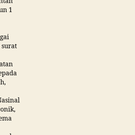
ntah
un 1
gai
 surat
atan
kepada
h,
Nasinal
ronik,
tema