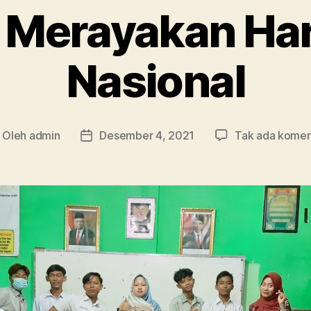
 Merayakan Har
Nasional
Oleh
admin
Desember 4, 2021
Tak ada komen
nulis
Tanggal
tikel
artikel