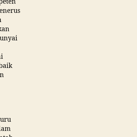
peten
penerus
n
kan
punyai
i
baik
an
guru
alam