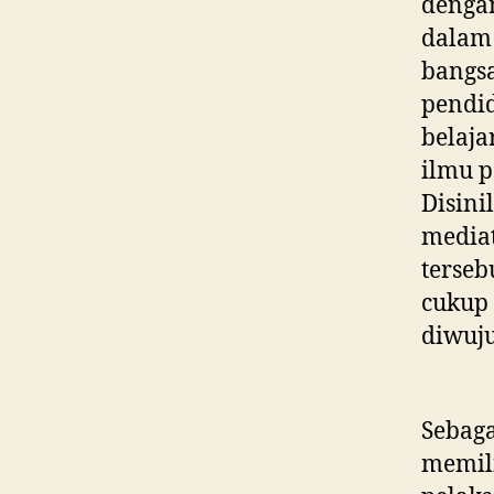
denga
dalam 
bangs
pendid
belaja
ilmu p
Disini
mediat
terseb
cukup 
diwuj
Sebag
memil