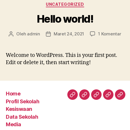
Kategori
UNCATEGORIZED
Hello world!
pad
Oleh
admin
Maret 24, 2021
1 Komentar
Penulis
Tanggal
Hell
artikel
artikel
worl
Welcome to WordPress. This is your first post.
Edit or delete it, then start writing!
Home
Home
Profil
Kesiswaan
Data
Med
Profil Sekolah
Sekolah
Sekolah
Kesiswaan
Data Sekolah
Media