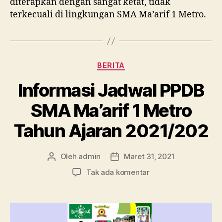
diterapkan dengan sangat ketat, tidak
terkecuali di lingkungan SMA Ma’arif 1 Metro.
Kategori
BERITA
Informasi Jadwal PPDB
SMA Ma’arif 1 Metro
Tahun Ajaran 2021/202
Oleh
admin
Maret 31, 2021
Penulis
Tanggal
artikel
artikel
pada
Tak ada komentar
Informasi
Jadwal
PPDB
SMA