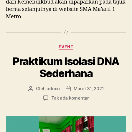
dari Kemendikbud akan dipaparkan pada tajuk
berita selanjutnya di website SMA Ma’arif 1
Metro.
Kategori
EVENT
Praktikum Isolasi DNA
Sederhana
Oleh
admin
Maret 31, 2021
Penulis
Tanggal
artikel
artikel
pada
Tak ada komentar
Praktikum
Isolasi
DNA
Sederhana