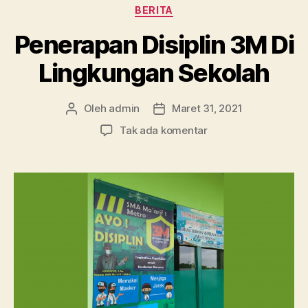
Kategori
BERITA
Penerapan Disiplin 3M Di
Lingkungan Sekolah
Oleh
admin
Maret 31, 2021
Penulis
Tanggal
artikel
artikel
pada
Tak ada komentar
Penerapan
Disiplin
3M
Di
Lingkungan
Sekolah