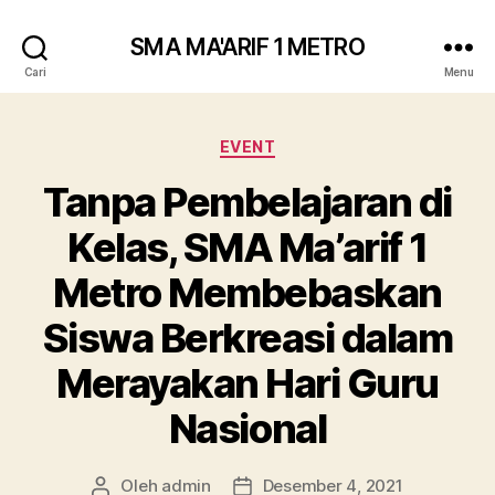
SMA MA'ARIF 1 METRO
Cari
Menu
Kategori
EVENT
Tanpa Pembelajaran di
Kelas, SMA Ma’arif 1
Metro Membebaskan
Siswa Berkreasi dalam
Merayakan Hari Guru
Nasional
Oleh
admin
Desember 4, 2021
Penulis
Tanggal