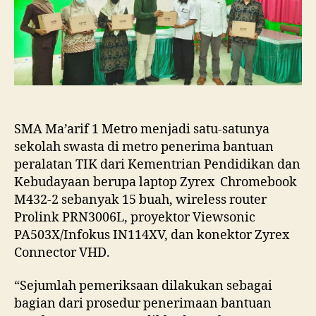
Sekolah
Swasta
Penerima
Bantuan
Peralatan
TIK
Kemendikbud
2021
Di
SMA Ma’arif 1 Metro menjadi satu-satunya
Kota
sekolah swasta di metro penerima bantuan
Metro
peralatan TIK dari Kementrian Pendidikan dan
Kebudayaan berupa laptop Zyrex Chromebook
M432-2 sebanyak 15 buah, wireless router
Prolink PRN3006L, proyektor Viewsonic
PA503X/Infokus IN114XV, dan konektor Zyrex
Connector VHD.
“Sejumlah pemeriksaan dilakukan sebagai
bagian dari prosedur penerimaan bantuan