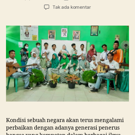
artikel
artikel
pada
Tak ada komentar
Tanpa
Pembelajaran
di
Kelas,
SMA
Ma’arif
1
Metro
Membebaskan
Siswa
Berkreasi
dalam
Merayakan
Hari
Guru
Nasional
Kondisi sebuah negara akan terus mengalami
perbaikan dengan adanya generasi penerus