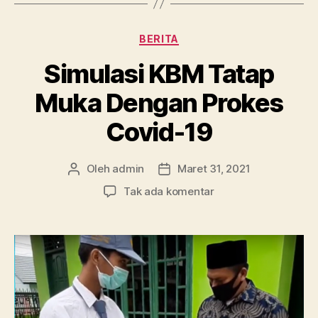
Kategori
BERITA
Simulasi KBM Tatap
Muka Dengan Prokes
Covid-19
Oleh
admin
Maret 31, 2021
Penulis
Tanggal
artikel
artikel
pada
Tak ada komentar
Simulasi
KBM
Tatap
Muka
Dengan
Prokes
Covid-
19