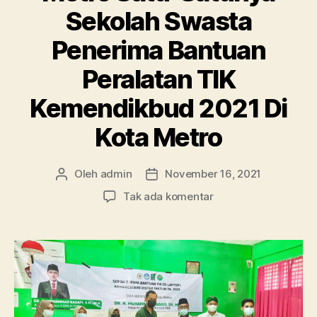
Sekolah Swasta
Penerima Bantuan
Peralatan TIK
Kemendikbud 2021 Di
Kota Metro
Oleh
admin
November 16, 2021
Penulis
Tanggal
artikel
artikel
pada
Tak ada komentar
Bangga!!
SMA
Ma’arif
1
Metro
Satu-
Satunya