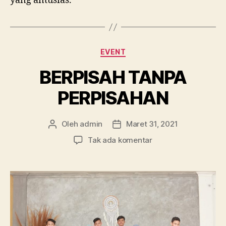
yang antusias.
Kategori
EVENT
BERPISAH TANPA
PERPISAHAN
Oleh
admin
Maret 31, 2021
Penulis
Tanggal
artikel
artikel
pada
Tak ada komentar
BERPISAH
TANPA
PERPISAHAN