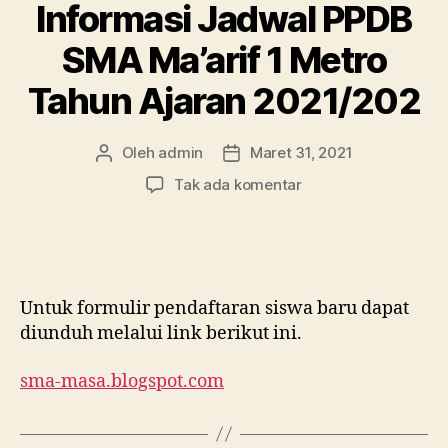
Informasi Jadwal PPDB
SMA Ma’arif 1 Metro
Tahun Ajaran 2021/202
Oleh
admin
Maret 31, 2021
Penulis
Tanggal
artikel
artikel
pada
Tak ada komentar
Informasi
Jadwal
PPDB
SMA
Ma’arif
Untuk formulir pendaftaran siswa baru dapat
1
diunduh melalui link berikut ini.
Metro
Tahun
sma-masa.blogspot.com
Ajaran
2021/202