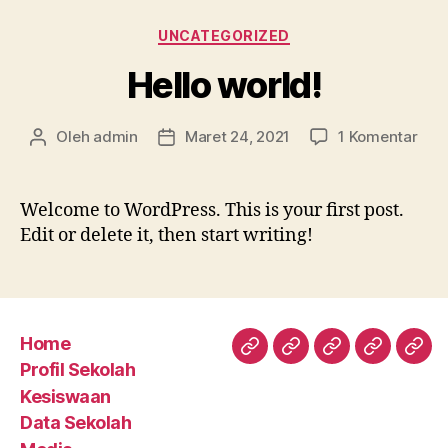
Kategori
UNCATEGORIZED
Hello world!
pad
Oleh
admin
Maret 24, 2021
1 Komentar
Penulis
Tanggal
Hell
artikel
artikel
worl
Welcome to WordPress. This is your first post.
Edit or delete it, then start writing!
Home
Home
Profil
Kesiswaan
Data
Med
Profil Sekolah
Sekolah
Sekolah
Kesiswaan
Data Sekolah