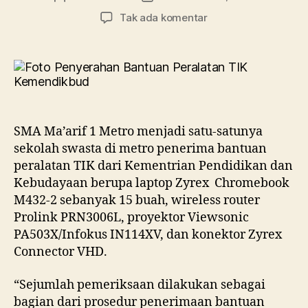
artikel
artikel
pada
Tak ada komentar
Bangga!!
SMA
Ma’arif
1
Metro
Satu-
Satunya
SMA Ma’arif 1 Metro menjadi satu-satunya
Sekolah
sekolah swasta di metro penerima bantuan
Swasta
peralatan TIK dari Kementrian Pendidikan dan
Penerima
Kebudayaan berupa laptop Zyrex Chromebook
Bantuan
Peralatan
M432-2 sebanyak 15 buah, wireless router
TIK
Prolink PRN3006L, proyektor Viewsonic
Kemendikbud
PA503X/Infokus IN114XV, dan konektor Zyrex
2021
Connector VHD.
Di
Kota
“Sejumlah pemeriksaan dilakukan sebagai
Metro
bagian dari prosedur penerimaan bantuan