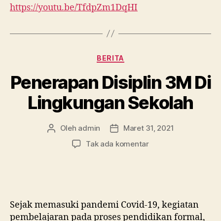
https://youtu.be/TfdpZm1DqHI
Kategori
BERITA
Penerapan Disiplin 3M Di
Lingkungan Sekolah
Oleh
admin
Maret 31, 2021
Penulis
Tanggal
artikel
artikel
pada
Tak ada komentar
Penerapan
Disiplin
3M
Di
Lingkungan
Sejak memasuki pandemi Covid-19, kegiatan
Sekolah
pembelajaran pada proses pendidikan formal,