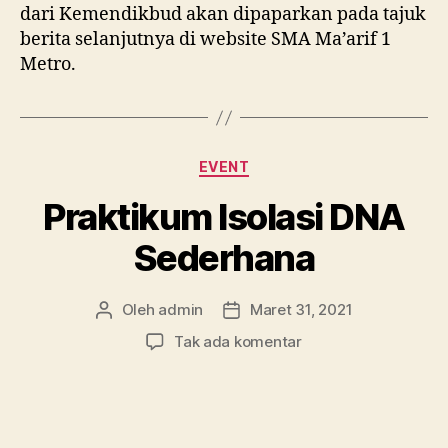
dari Kemendikbud akan dipaparkan pada tajuk
berita selanjutnya di website SMA Ma’arif 1
Metro.
Kategori
EVENT
Praktikum Isolasi DNA
Sederhana
Oleh
admin
Maret 31, 2021
Penulis
Tanggal
artikel
artikel
pada
Tak ada komentar
Praktikum
Isolasi
DNA
Sederhana