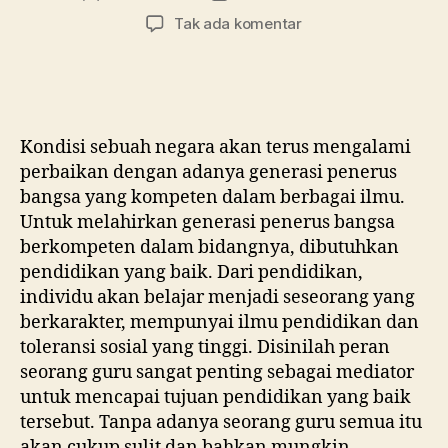
artikel
artikel
pada
Tak ada komentar
Tanpa
Pembelajaran
di
Kelas,
SMA
Kondisi sebuah negara akan terus mengalami
Ma’arif
perbaikan dengan adanya generasi penerus
1
bangsa yang kompeten dalam berbagai ilmu.
Metro
Untuk melahirkan generasi penerus bangsa
Membebaskan
Siswa
berkompeten dalam bidangnya, dibutuhkan
Berkreasi
pendidikan yang baik. Dari pendidikan,
dalam
individu akan belajar menjadi seseorang yang
Merayakan
berkarakter, mempunyai ilmu pendidikan dan
Hari
toleransi sosial yang tinggi. Disinilah peran
Guru
seorang guru sangat penting sebagai mediator
Nasional
untuk mencapai tujuan pendidikan yang baik
tersebut. Tanpa adanya seorang guru semua itu
akan cukup sulit dan bahkan mungkin