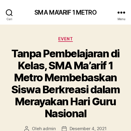
SMA MA'ARIF 1 METRO
Cari
Menu
Kategori
EVENT
Tanpa Pembelajaran di
Kelas, SMA Ma’arif 1
Metro Membebaskan
Siswa Berkreasi dalam
Merayakan Hari Guru
Nasional
Oleh
admin
Desember 4, 2021
Penulis
Tanggal