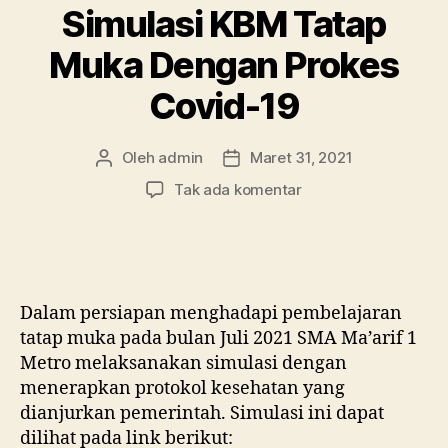
Simulasi KBM Tatap
Muka Dengan Prokes
Covid-19
Oleh
admin
Maret 31, 2021
Penulis
Tanggal
artikel
artikel
pada
Tak ada komentar
Simulasi
KBM
Tatap
Muka
Dengan
Dalam persiapan menghadapi pembelajaran
Prokes
tatap muka pada bulan Juli 2021 SMA Ma’arif 1
Covid-
Metro melaksanakan simulasi dengan
19
menerapkan protokol kesehatan yang
dianjurkan pemerintah. Simulasi ini dapat
dilihat pada link berikut: