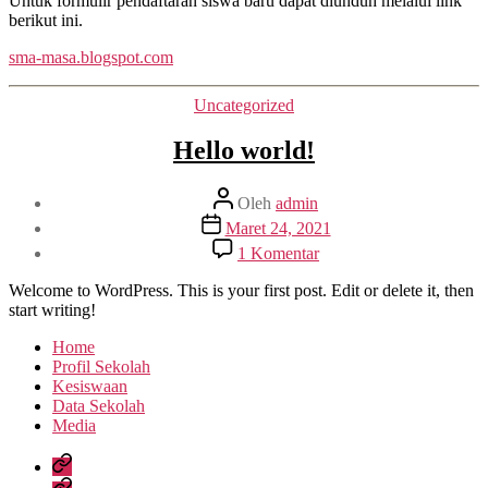
Untuk formulir pendaftaran siswa baru dapat diunduh melalui link
Ma’arif
berikut ini.
1
sma-masa.blogspot.com
Metro
Tahun
Ajaran
Kategori
Uncategorized
2021/202
Hello world!
Penulis
Oleh
admin
artikel
Tanggal
Maret 24, 2021
artikel
pada
1 Komentar
Hello
world!
Welcome to WordPress. This is your first post. Edit or delete it, then
start writing!
Home
Profil Sekolah
Kesiswaan
Data Sekolah
Media
Home
Profil