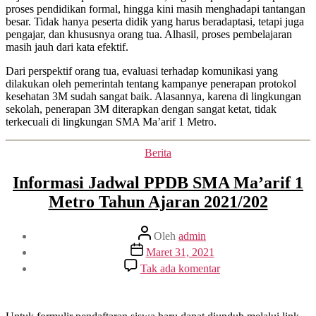
Lingkungan
proses pendidikan formal, hingga kini masih menghadapi tantangan
Sekolah
besar. Tidak hanya peserta didik yang harus beradaptasi, tetapi juga
pengajar, dan khususnya orang tua. Alhasil, proses pembelajaran
masih jauh dari kata efektif.
Dari perspektif orang tua, evaluasi terhadap komunikasi yang
dilakukan oleh pemerintah tentang kampanye penerapan protokol
kesehatan 3M sudah sangat baik. Alasannya, karena di lingkungan
sekolah, penerapan 3M diterapkan dengan sangat ketat, tidak
terkecuali di lingkungan SMA Ma’arif 1 Metro.
Kategori
Berita
Informasi Jadwal PPDB SMA Ma’arif 1
Metro Tahun Ajaran 2021/202
Penulis
Oleh
admin
artikel
Tanggal
Maret 31, 2021
artikel
pada
Tak ada komentar
Informasi
Jadwal
PPDB
SMA