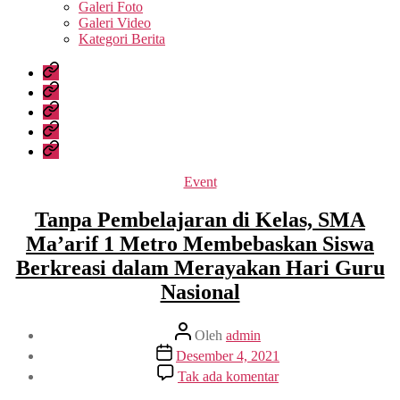
sub
Galeri Foto
menu
Galeri Video
Kategori Berita
Home
Profil
Sekolah
Kesiswaan
Data
Sekolah
Media
Kategori
Event
Tanpa Pembelajaran di Kelas, SMA
Ma’arif 1 Metro Membebaskan Siswa
Berkreasi dalam Merayakan Hari Guru
Nasional
Penulis
Oleh
admin
artikel
Tanggal
Desember 4, 2021
artikel
pada
Tak ada komentar
Tanpa