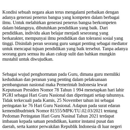
Pembelajaran
di
Kelas,
Kondisi sebuah negara akan terus mengalami perbaikan dengan
SMA
adanya generasi penerus bangsa yang kompeten dalam berbagai
Ma’arif
ilmu. Untuk melahirkan generasi penerus bangsa berkompeten
1
dalam bidangnya, dibutuhkan pendidikan yang baik. Dari
Metro
pendidikan, individu akan belajar menjadi seseorang yang
Membebaskan
berkarakter, mempunyai ilmu pendidikan dan toleransi sosial yang
Siswa
tinggi. Disinilah peran seorang guru sangat penting sebagai mediator
Berkreasi
untuk mencapai tujuan pendidikan yang baik tersebut. Tanpa adanya
dalam
seorang guru semua itu akan cukup sulit dan bahkan mungkin
Merayakan
mustahil untuk diwujudkan.
Hari
Guru
Sebagai wujud penghormatan pada Guru, dimana guru memiliki
Nasional
kedudukan dan peranan yang penting dalam pelaksanaan
pembangunan nasional maka Pemerintah Indonesia lewat
Keputusan Presiden Nomor 78 Tahun 1 994 menetapkan hari lahir
PGRI sebagai Hari Guru Nasional dan diperingati setiap tahunnya.
Tidak terkecuali pada Kamis, 25 November tahun ini sebagai
peringatan ke 76 Hari Guru Nasional. Adapun pada surat edaran
kemendibudristek Nomor 81555/MPK/TU.02.03/2021 tentang
Pedoman Peringatan Hari Guru Nasinal Tahun 2021 terdapat
imbauan kepada satuan pendidikan, kantor instansi pusat dan
daerah, serta kantor perwakilan Republik Indonesia di luar negeri