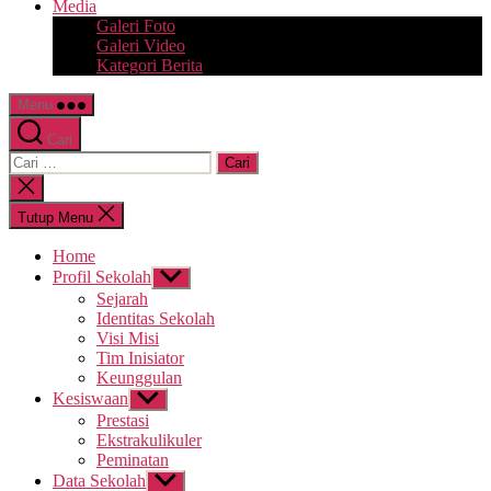
Media
Galeri Foto
Galeri Video
Kategori Berita
Menu
Cari
Cari:
Tutup
pencarian
Tutup Menu
Home
Profil Sekolah
Tampilkan
sub
Sejarah
menu
Identitas Sekolah
Visi Misi
Tim Inisiator
Keunggulan
Kesiswaan
Tampilkan
sub
Prestasi
menu
Ekstrakulikuler
Peminatan
Data Sekolah
Tampilkan