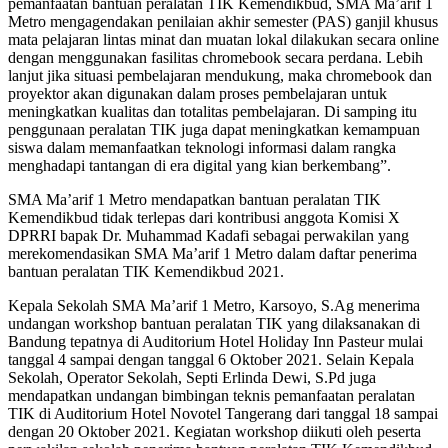
pemanfaatan bantuan peralatan TIK Kemendikbud, SMA Ma’arif 1
Metro mengagendakan penilaian akhir semester (PAS) ganjil khusus
mata pelajaran lintas minat dan muatan lokal dilakukan secara online
dengan menggunakan fasilitas chromebook secara perdana. Lebih
lanjut jika situasi pembelajaran mendukung, maka chromebook dan
proyektor akan digunakan dalam proses pembelajaran untuk
meningkatkan kualitas dan totalitas pembelajaran. Di samping itu
penggunaan peralatan TIK juga dapat meningkatkan kemampuan
siswa dalam memanfaatkan teknologi informasi dalam rangka
menghadapi tantangan di era digital yang kian berkembang”.
SMA Ma’arif 1 Metro mendapatkan bantuan peralatan TIK
Kemendikbud tidak terlepas dari kontribusi anggota Komisi X
DPRRI bapak Dr. Muhammad Kadafi sebagai perwakilan yang
merekomendasikan SMA Ma’arif 1 Metro dalam daftar penerima
bantuan peralatan TIK Kemendikbud 2021.
Kepala Sekolah SMA Ma’arif 1 Metro, Karsoyo, S.Ag menerima
undangan workshop bantuan peralatan TIK yang dilaksanakan di
Bandung tepatnya di Auditorium Hotel Holiday Inn Pasteur mulai
tanggal 4 sampai dengan tanggal 6 Oktober 2021. Selain Kepala
Sekolah, Operator Sekolah, Septi Erlinda Dewi, S.Pd juga
mendapatkan undangan bimbingan teknis pemanfaatan peralatan
TIK di Auditorium Hotel Novotel Tangerang dari tanggal 18 sampai
dengan 20 Oktober 2021. Kegiatan workshop diikuti oleh peserta