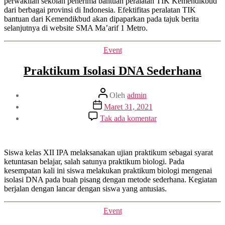
perwakilan sekolah penerima bantuan peralatan TIK Kemendikbud
dari berbagai provinsi di Indonesia. Efektifitas peralatan TIK
bantuan dari Kemendikbud akan dipaparkan pada tajuk berita
selanjutnya di website SMA Ma’arif 1 Metro.
Kategori
Event
Praktikum Isolasi DNA Sederhana
Penulis
Oleh
admin
artikel
Tanggal
Maret 31, 2021
artikel
pada
Tak ada komentar
Praktikum
Isolasi
DNA
Sederhana
Siswa kelas XII IPA melaksanakan ujian praktikum sebagai syarat
ketuntasan belajar, salah satunya praktikum biologi. Pada
kesempatan kali ini siswa melakukan praktikum biologi mengenai
isolasi DNA pada buah pisang dengan metode sederhana. Kegiatan
berjalan dengan lancar dengan siswa yang antusias.
Kategori
Event