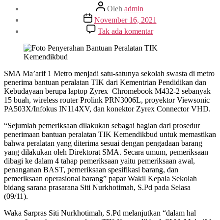
Penulis
Oleh
admin
artikel
Tanggal
November 16, 2021
artikel
pada
Tak ada komentar
Bangga!!
SMA
Ma’arif
1
Metro
SMA Ma’arif 1 Metro menjadi satu-satunya sekolah swasta di metro
Satu-
penerima bantuan peralatan TIK dari Kementrian Pendidikan dan
Satunya
Kebudayaan berupa laptop Zyrex Chromebook M432-2 sebanyak
Sekolah
15 buah, wireless router Prolink PRN3006L, proyektor Viewsonic
Swasta
PA503X/Infokus IN114XV, dan konektor Zyrex Connector VHD.
Penerima
“Sejumlah pemeriksaan dilakukan sebagai bagian dari prosedur
Bantuan
penerimaan bantuan peralatan TIK Kemendikbud untuk memastikan
Peralatan
bahwa peralatan yang diterima sesuai dengan pengadaan barang
TIK
yang dilakukan oleh Direktorat SMA. Secara umum, pemeriksaan
Kemendikbud
dibagi ke dalam 4 tahap pemeriksaan yaitu pemeriksaan awal,
2021
penanganan BAST, pemeriksaan spesifikasi barang, dan
Di
pemeriksaan operasional barang” papar Wakil Kepala Sekolah
Kota
bidang sarana prasarana Siti Nurkhotimah, S.Pd pada Selasa
Metro
(09/11).
Waka Sarpras Siti Nurkhotimah, S.Pd melanjutkan “dalam hal