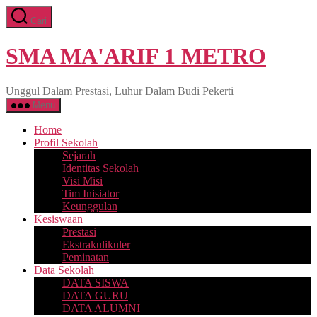
Lewati
Cari
ke
konten
SMA MA'ARIF 1 METRO
Unggul Dalam Prestasi, Luhur Dalam Budi Pekerti
Menu
Home
Profil Sekolah
Sejarah
Identitas Sekolah
Visi Misi
Tim Inisiator
Keunggulan
Kesiswaan
Prestasi
Ekstrakulikuler
Peminatan
Data Sekolah
DATA SISWA
DATA GURU
DATA ALUMNI