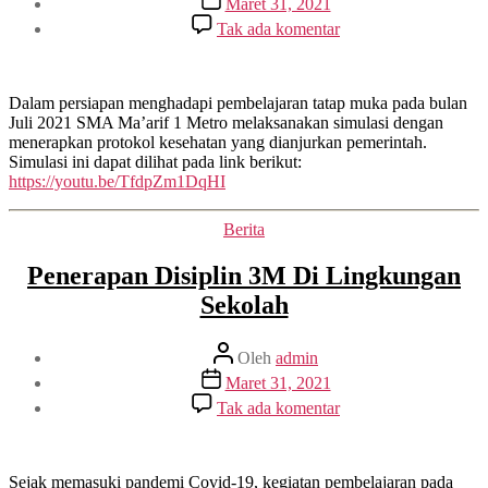
Maret 31, 2021
artikel
pada
Tak ada komentar
Simulasi
KBM
Tatap
Muka
Dalam persiapan menghadapi pembelajaran tatap muka pada bulan
Dengan
Juli 2021 SMA Ma’arif 1 Metro melaksanakan simulasi dengan
Prokes
menerapkan protokol kesehatan yang dianjurkan pemerintah.
Covid-
Simulasi ini dapat dilihat pada link berikut:
19
https://youtu.be/TfdpZm1DqHI
Kategori
Berita
Penerapan Disiplin 3M Di Lingkungan
Sekolah
Penulis
Oleh
admin
artikel
Tanggal
Maret 31, 2021
artikel
pada
Tak ada komentar
Penerapan
Disiplin
3M
Di
Sejak memasuki pandemi Covid-19, kegiatan pembelajaran pada