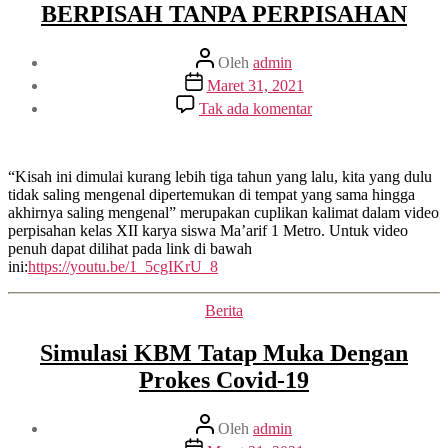
BERPISAH TANPA PERPISAHAN
Penulis
Oleh
admin
artikel
Tanggal
Maret 31, 2021
artikel
pada
Tak ada komentar
BERPISAH
TANPA
PERPISAHAN
“Kisah ini dimulai kurang lebih tiga tahun yang lalu, kita yang dulu
tidak saling mengenal dipertemukan di tempat yang sama hingga
akhirnya saling mengenal” merupakan cuplikan kalimat dalam video
perpisahan kelas XII karya siswa Ma’arif 1 Metro. Untuk video
penuh dapat dilihat pada link di bawah
ini:
https://youtu.be/1_5cgIKrU_8
Kategori
Berita
Simulasi KBM Tatap Muka Dengan
Prokes Covid-19
Penulis
Oleh
admin
artikel
Tanggal