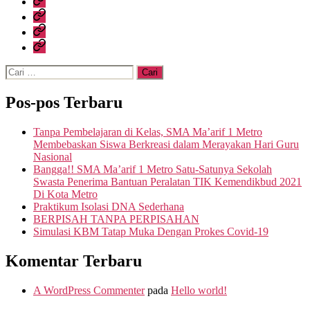
Sekolah
Kesiswaan
Data
Sekolah
Media
Cari:
Pos-pos Terbaru
Tanpa Pembelajaran di Kelas, SMA Ma’arif 1 Metro
Membebaskan Siswa Berkreasi dalam Merayakan Hari Guru
Nasional
Bangga!! SMA Ma’arif 1 Metro Satu-Satunya Sekolah
Swasta Penerima Bantuan Peralatan TIK Kemendikbud 2021
Di Kota Metro
Praktikum Isolasi DNA Sederhana
BERPISAH TANPA PERPISAHAN
Simulasi KBM Tatap Muka Dengan Prokes Covid-19
Komentar Terbaru
A WordPress Commenter
pada
Hello world!