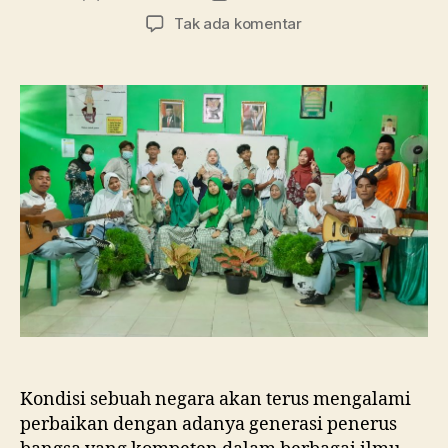
artikel
artikel
pada
Tak ada komentar
Tanpa
Pembelajaran
di
Kelas,
SMA
Ma’arif
1
Metro
Membebaskan
Siswa
Berkreasi
dalam
Merayakan
Hari
Guru
Nasional
Kondisi sebuah negara akan terus mengalami
perbaikan dengan adanya generasi penerus