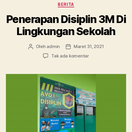
Kategori
BERITA
Penerapan Disiplin 3M Di
Lingkungan Sekolah
Oleh
admin
Maret 31, 2021
Penulis
Tanggal
artikel
artikel
pada
Tak ada komentar
Penerapan
Disiplin
3M
Di
Lingkungan
Sekolah