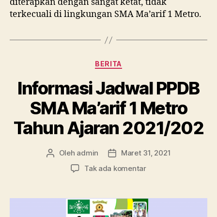
diterapkan dengan sangat ketat, tidak
terkecuali di lingkungan SMA Ma’arif 1 Metro.
Kategori
BERITA
Informasi Jadwal PPDB
SMA Ma’arif 1 Metro
Tahun Ajaran 2021/202
Oleh
admin
Maret 31, 2021
Penulis
Tanggal
artikel
artikel
pada
Tak ada komentar
Informasi
Jadwal
PPDB
SMA