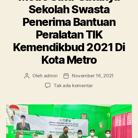
Sekolah Swasta
Penerima Bantuan
Peralatan TIK
Kemendikbud 2021 Di
Kota Metro
Oleh
admin
November 16, 2021
Penulis
Tanggal
artikel
artikel
pada
Tak ada komentar
Bangga!!
SMA
Ma’arif
1
Metro
Satu-
Satunya