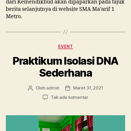
dari Kemendikbud akan dipaparkan pada tajuk
berita selanjutnya di website SMA Ma’arif 1
Metro.
Kategori
EVENT
Praktikum Isolasi DNA
Sederhana
Oleh
admin
Maret 31, 2021
Penulis
Tanggal
artikel
artikel
pada
Tak ada komentar
Praktikum
Isolasi
DNA
Sederhana