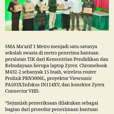
Sekolah
Swasta
Penerima
Bantuan
Peralatan
TIK
Kemendikbud
2021
Di
SMA Ma’arif 1 Metro menjadi satu-satunya
Kota
sekolah swasta di metro penerima bantuan
Metro
peralatan TIK dari Kementrian Pendidikan dan
Kebudayaan berupa laptop Zyrex Chromebook
M432-2 sebanyak 15 buah, wireless router
Prolink PRN3006L, proyektor Viewsonic
PA503X/Infokus IN114XV, dan konektor Zyrex
Connector VHD.
“Sejumlah pemeriksaan dilakukan sebagai
bagian dari prosedur penerimaan bantuan