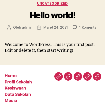
Kategori
UNCATEGORIZED
Hello world!
pad
Oleh
admin
Maret 24, 2021
1 Komentar
Penulis
Tanggal
Hell
artikel
artikel
worl
Welcome to WordPress. This is your first post.
Edit or delete it, then start writing!
Home
Home
Profil
Kesiswaan
Data
Med
Profil Sekolah
Sekolah
Sekolah
Kesiswaan
Data Sekolah
Media