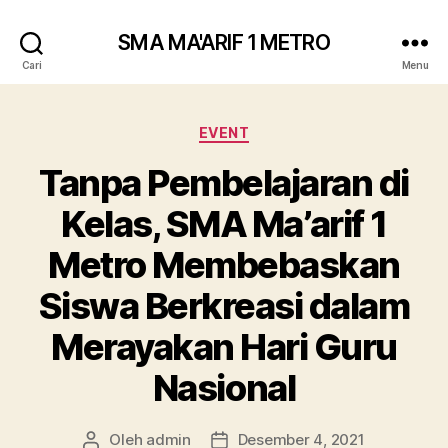
SMA MA'ARIF 1 METRO
Cari
Menu
Kategori
EVENT
Tanpa Pembelajaran di
Kelas, SMA Ma’arif 1
Metro Membebaskan
Siswa Berkreasi dalam
Merayakan Hari Guru
Nasional
Oleh
admin
Desember 4, 2021
Penulis
Tanggal