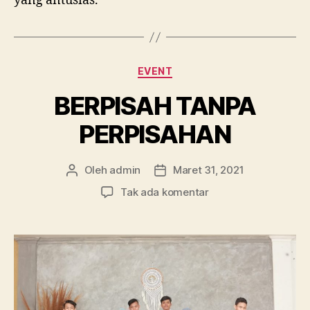
yang antusias.
Kategori
EVENT
BERPISAH TANPA
PERPISAHAN
Oleh
admin
Maret 31, 2021
Penulis
Tanggal
artikel
artikel
pada
Tak ada komentar
BERPISAH
TANPA
PERPISAHAN