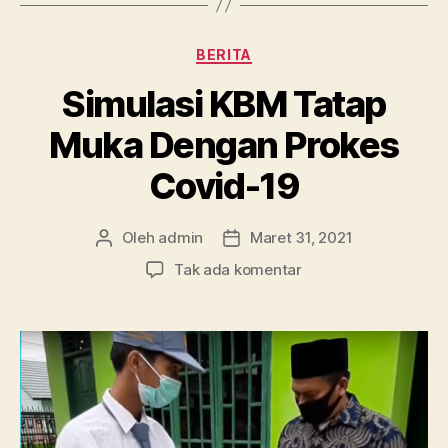
Kategori
BERITA
Simulasi KBM Tatap
Muka Dengan Prokes
Covid-19
Oleh
admin
Maret 31, 2021
Penulis
Tanggal
artikel
artikel
pada
Tak ada komentar
Simulasi
KBM
Tatap
Muka
Dengan
Prokes
Covid-
19