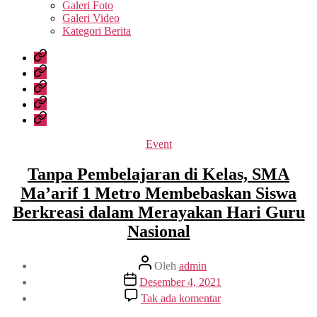
sub
Galeri Foto
menu
Galeri Video
Kategori Berita
Home
Profil
Sekolah
Kesiswaan
Data
Sekolah
Media
Kategori
Event
Tanpa Pembelajaran di Kelas, SMA
Ma’arif 1 Metro Membebaskan Siswa
Berkreasi dalam Merayakan Hari Guru
Nasional
Penulis
Oleh
admin
artikel
Tanggal
Desember 4, 2021
artikel
pada
Tak ada komentar
Tanpa