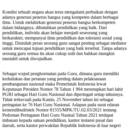
Pembelajaran
di
Kelas,
Kondisi sebuah negara akan terus mengalami perbaikan dengan
SMA
adanya generasi penerus bangsa yang kompeten dalam berbagai
Ma’arif
ilmu. Untuk melahirkan generasi penerus bangsa berkompeten
1
dalam bidangnya, dibutuhkan pendidikan yang baik. Dari
Metro
pendidikan, individu akan belajar menjadi seseorang yang
Membebaskan
berkarakter, mempunyai ilmu pendidikan dan toleransi sosial yang
Siswa
tinggi. Disinilah peran seorang guru sangat penting sebagai mediator
Berkreasi
untuk mencapai tujuan pendidikan yang baik tersebut. Tanpa adanya
dalam
seorang guru semua itu akan cukup sulit dan bahkan mungkin
Merayakan
mustahil untuk diwujudkan.
Hari
Guru
Sebagai wujud penghormatan pada Guru, dimana guru memiliki
Nasional
kedudukan dan peranan yang penting dalam pelaksanaan
pembangunan nasional maka Pemerintah Indonesia lewat
Keputusan Presiden Nomor 78 Tahun 1 994 menetapkan hari lahir
PGRI sebagai Hari Guru Nasional dan diperingati setiap tahunnya.
Tidak terkecuali pada Kamis, 25 November tahun ini sebagai
peringatan ke 76 Hari Guru Nasional. Adapun pada surat edaran
kemendibudristek Nomor 81555/MPK/TU.02.03/2021 tentang
Pedoman Peringatan Hari Guru Nasinal Tahun 2021 terdapat
imbauan kepada satuan pendidikan, kantor instansi pusat dan
daerah, serta kantor perwakilan Republik Indonesia di luar negeri