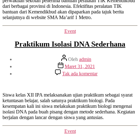
perwakilan sekolah penerima bantuan peralatan TIK Kemendikbud
dari berbagai provinsi di Indonesia. Efektifitas peralatan TIK
bantuan dari Kemendikbud akan dipaparkan pada tajuk berita
selanjutnya di website SMA Ma’arif 1 Metro.
Kategori
Event
Praktikum Isolasi DNA Sederhana
Penulis
Oleh
admin
artikel
Tanggal
Maret 31, 2021
artikel
pada
Tak ada komentar
Praktikum
Isolasi
DNA
Sederhana
Siswa kelas XII IPA melaksanakan ujian praktikum sebagai syarat
ketuntasan belajar, salah satunya praktikum biologi. Pada
kesempatan kali ini siswa melakukan praktikum biologi mengenai
isolasi DNA pada buah pisang dengan metode sederhana. Kegiatan
berjalan dengan lancar dengan siswa yang antusias.
Kategori
Event