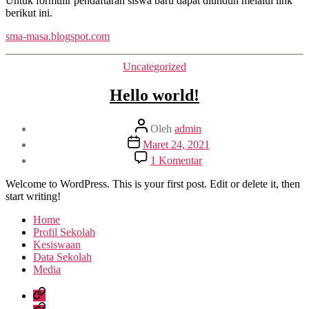
Untuk formulir pendaftaran siswa baru dapat diunduh melalui link
Ma’arif
berikut ini.
1
sma-masa.blogspot.com
Metro
Tahun
Ajaran
Kategori
Uncategorized
2021/202
Hello world!
Penulis
Oleh
admin
artikel
Tanggal
Maret 24, 2021
artikel
pada
1 Komentar
Hello
world!
Welcome to WordPress. This is your first post. Edit or delete it, then
start writing!
Home
Profil Sekolah
Kesiswaan
Data Sekolah
Media
Home
Profil