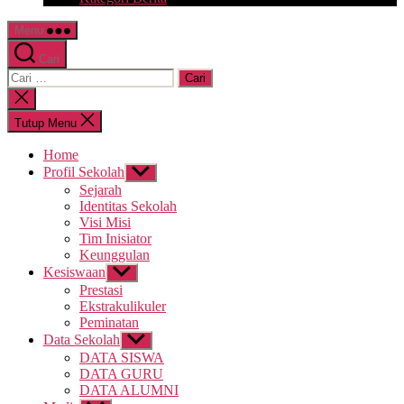
Menu
Cari
Cari:
Tutup
pencarian
Tutup Menu
Home
Profil Sekolah
Tampilkan
sub
Sejarah
menu
Identitas Sekolah
Visi Misi
Tim Inisiator
Keunggulan
Kesiswaan
Tampilkan
sub
Prestasi
menu
Ekstrakulikuler
Peminatan
Data Sekolah
Tampilkan
sub
DATA SISWA
menu
DATA GURU
DATA ALUMNI