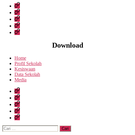
Home
Profil
Sekolah
Kesiswaan
Data
Sekolah
Media
Download
Home
Profil Sekolah
Kesiswaan
Data Sekolah
Media
Home
Profil
Sekolah
Kesiswaan
Data
Sekolah
Media
Cari: